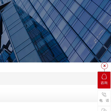
咨询
电 话