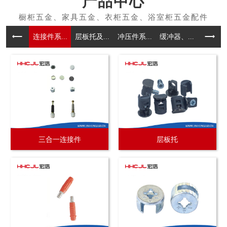
产品中心
连接件系...
层板托及...
冲压件系...
缓冲器、...
拉手系
三合一连接件
层板托