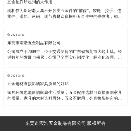
五金配件所起到的大作用
橱柜作为厨房老大离不开各类五金件的“辅佐”。铰链、拉手、连
接件、滑轨、吊码、调节脚是众多橱柜五金件中的佼佼者，如果
没有铰链，橱柜和门板就不能亲密接触；如果没有拉手，橱柜就
像丑陋的“缺牙齿”；如果没有连接件，橱柜就会散架；如果没有
调节脚，橱柜就像得了“软骨症”，站都站不直……五花八门的橱
2024-05-30
柜五金件好
东莞市宏浩五金制品有限公司
公司成立于2009年，位于交通便捷的广东省东莞市大岭山镇。经
过数年的发展与积累，公司已全面实行制度化、标准化管理。从
设计开发、引进创新、生产制造到包装运输等环节全过程实施标
准化作业，并引进国内外先进的生产设备和技术，在实践中不断
的改造创新，设计制造了一系列更加新颖、美观、更具时代潮流
2024-05-30
的新
五金选材直接影响家具质量的好坏
家居环境也能影响家庭生活质量，五金配件选材可直接影响家具
的质量。家具的木材选料再好，五金不耐用，会直接影响它的使
用效果和寿命。 常见的家具五金有：滑轨、连接件、吊码、拉
手、铰链、合页等。用到的原材料有铁料、不锈钢、ABS、锌合
金、铝合金等。不同五金的加工工艺不同：钳工、表面涂覆处
理、焊接、机械加
东莞市宏浩五金制品有限公司 版权所有