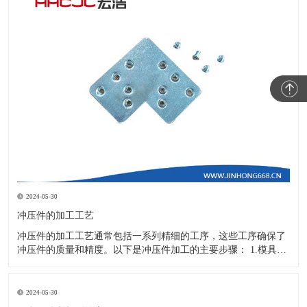
2024-05-30
冲压件的加工工艺
冲压件的加工工艺通常包括一系列精细的工序，这些工序确保了
冲压件的质量和精度。以下是冲压件加工的主要步骤： 1.模具设
计：根据冲压件的具体形状、尺寸和材料特性来设计模具，这是
整个加工过程的关键环节，直接决定了冲压件的质量和精度。 2.
开料与落料：在图纸上标注尺寸后，根据图纸要求选择合适的板
2024-05-30
材。然