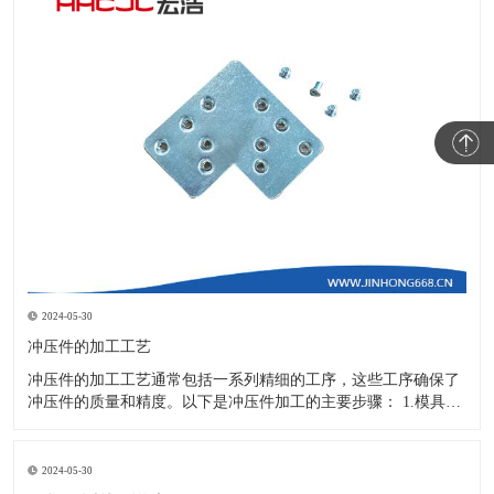
2024-05-30
冲压件的加工工艺
冲压件的加工工艺通常包括一系列精细的工序，这些工序确保了
冲压件的质量和精度。以下是冲压件加工的主要步骤： 1.模具设
计：根据冲压件的具体形状、尺寸和材料特性来设计模具，这是
整个加工过程的关键环节，直接决定了冲压件的质量和精度。 2.
开料与落料：在图纸上标注尺寸后，根据图纸要求选择合适的板
2024-05-30
材。然