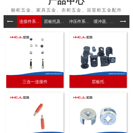
产品中心
连接件系...
层板托及...
冲压件系...
缓冲器、...
拉手系
三合一连接件
层板托