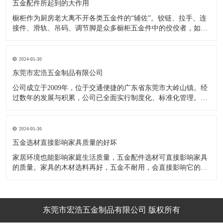
五金配件所起到的大作用
橱柜作为厨房老大离不开各类五金件的“辅佐”。铰链、拉手、连
接件、滑轨、吊码、调节脚是众多橱柜五金件中的佼佼者，如果
没有铰链，橱柜和门板就不能亲密接触；如果没有拉手，橱柜就
像丑陋的“缺牙齿”；如果没有连接件，橱柜就会散架；如果没有
调节脚，橱柜就像得了“软骨症”，站都站不直……五花八门的橱
2024-05-30
柜五金件好
东莞市宏浩五金制品有限公司
公司成立于2009年，位于交通便捷的广东省东莞市大岭山镇。经
过数年的发展与积累，公司已全面实行制度化、标准化管理。从
设计开发、引进创新、生产制造到包装运输等环节全过程实施标
准化作业，并引进国内外先进的生产设备和技术，在实践中不断
的改造创新，设计制造了一系列更加新颖、美观、更具时代潮流
2024-05-30
的新
五金选材直接影响家具质量的好坏
家居环境也能影响家庭生活质量，五金配件选材可直接影响家具
的质量。家具的木材选料再好，五金不耐用，会直接影响它的使
用效果和寿命。 常见的家具五金有：滑轨、连接件、吊码、拉
手、铰链、合页等。用到的原材料有铁料、不锈钢、ABS、锌合
金、铝合金等。不同五金的加工工艺不同：钳工、表面涂覆处
理、焊接、机械加
东莞市宏浩五金制品有限公司 版权所有