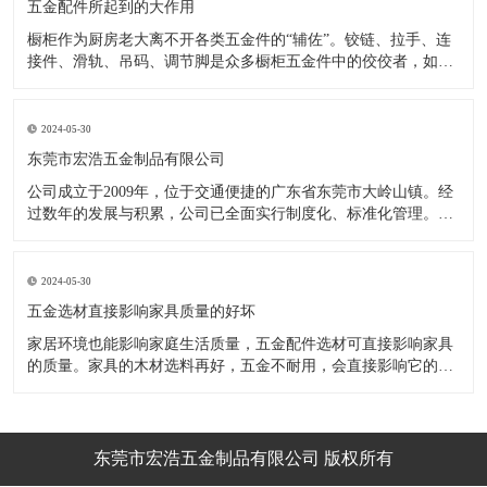
五金配件所起到的大作用
橱柜作为厨房老大离不开各类五金件的“辅佐”。铰链、拉手、连
接件、滑轨、吊码、调节脚是众多橱柜五金件中的佼佼者，如果
没有铰链，橱柜和门板就不能亲密接触；如果没有拉手，橱柜就
像丑陋的“缺牙齿”；如果没有连接件，橱柜就会散架；如果没有
调节脚，橱柜就像得了“软骨症”，站都站不直……五花八门的橱
2024-05-30
柜五金件好
东莞市宏浩五金制品有限公司
公司成立于2009年，位于交通便捷的广东省东莞市大岭山镇。经
过数年的发展与积累，公司已全面实行制度化、标准化管理。从
设计开发、引进创新、生产制造到包装运输等环节全过程实施标
准化作业，并引进国内外先进的生产设备和技术，在实践中不断
的改造创新，设计制造了一系列更加新颖、美观、更具时代潮流
2024-05-30
的新
五金选材直接影响家具质量的好坏
家居环境也能影响家庭生活质量，五金配件选材可直接影响家具
的质量。家具的木材选料再好，五金不耐用，会直接影响它的使
用效果和寿命。 常见的家具五金有：滑轨、连接件、吊码、拉
手、铰链、合页等。用到的原材料有铁料、不锈钢、ABS、锌合
金、铝合金等。不同五金的加工工艺不同：钳工、表面涂覆处
理、焊接、机械加
东莞市宏浩五金制品有限公司 版权所有