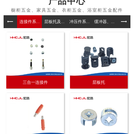
产品中心
连接件系...
层板托及...
冲压件系...
缓冲器、...
拉手系
三合一连接件
层板托