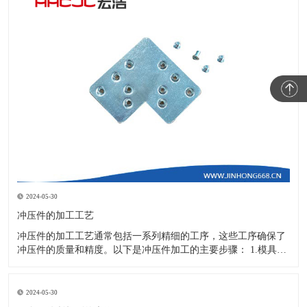
2024-05-30
冲压件的加工工艺
冲压件的加工工艺通常包括一系列精细的工序，这些工序确保了
冲压件的质量和精度。以下是冲压件加工的主要步骤： 1.模具设
计：根据冲压件的具体形状、尺寸和材料特性来设计模具，这是
整个加工过程的关键环节，直接决定了冲压件的质量和精度。 2.
开料与落料：在图纸上标注尺寸后，根据图纸要求选择合适的板
2024-05-30
材。然