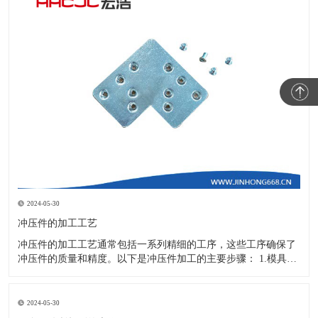
2024-05-30
冲压件的加工工艺
冲压件的加工工艺通常包括一系列精细的工序，这些工序确保了
冲压件的质量和精度。以下是冲压件加工的主要步骤： 1.模具设
计：根据冲压件的具体形状、尺寸和材料特性来设计模具，这是
整个加工过程的关键环节，直接决定了冲压件的质量和精度。 2.
开料与落料：在图纸上标注尺寸后，根据图纸要求选择合适的板
2024-05-30
材。然