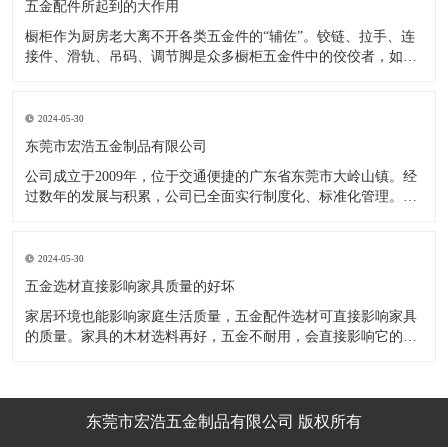
五金配件所起到的大作用
橱柜作为厨房老大离不开各类五金件的“辅佐”。铰链、拉手、连
接件、滑轨、吊码、调节脚是众多橱柜五金件中的佼佼者，如果
没有铰链，橱柜和门板就不能亲密接触；如果没有拉手，橱柜就
像丑陋的“缺牙齿”；如果没有连接件，橱柜就会散架；如果没有
调节脚，橱柜就像得了“软骨症”，站都站不直……五花八门的橱
2024-05-30
柜五金件好
东莞市宏浩五金制品有限公司
公司成立于2009年，位于交通便捷的广东省东莞市大岭山镇。经
过数年的发展与积累，公司已全面实行制度化、标准化管理。从
设计开发、引进创新、生产制造到包装运输等环节全过程实施标
准化作业，并引进国内外先进的生产设备和技术，在实践中不断
的改造创新，设计制造了一系列更加新颖、美观、更具时代潮流
2024-05-30
的新
五金选材直接影响家具质量的好坏
家居环境也能影响家庭生活质量，五金配件选材可直接影响家具
的质量。家具的木材选料再好，五金不耐用，会直接影响它的使
用效果和寿命。 常见的家具五金有：滑轨、连接件、吊码、拉
手、铰链、合页等。用到的原材料有铁料、不锈钢、ABS、锌合
金、铝合金等。不同五金的加工工艺不同：钳工、表面涂覆处
理、焊接、机械加
东莞市宏浩五金制品有限公司 版权所有