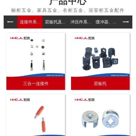
产品中心
连接件系...
层板托及...
冲压件系...
缓冲器、...
拉手系
三合一连接件
层板托