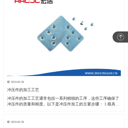
2024-05-30
冲压件的加工工艺
冲压件的加工工艺通常包括一系列精细的工序，这些工序确保了
冲压件的质量和精度。以下是冲压件加工的主要步骤： 1.模具设
计：根据冲压件的具体形状、尺寸和材料特性来设计模具，这是
整个加工过程的关键环节，直接决定了冲压件的质量和精度。 2.
开料与落料：在图纸上标注尺寸后，根据图纸要求选择合适的板
2024-05-30
材。然