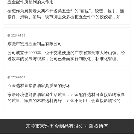
五金配件所起到的大作用
橱柜作为厨房老大离不开各类五金件的“辅佐”。铰链、拉手、连
接件、滑轨、吊码、调节脚是众多橱柜五金件中的佼佼者，如果
没有铰链，橱柜和门板就不能亲密接触；如果没有拉手，橱柜就
像丑陋的“缺牙齿”；如果没有连接件，橱柜就会散架；如果没有
调节脚，橱柜就像得了“软骨症”，站都站不直……五花八门的橱
2024-05-30
柜五金件好
东莞市宏浩五金制品有限公司
公司成立于2009年，位于交通便捷的广东省东莞市大岭山镇。经
过数年的发展与积累，公司已全面实行制度化、标准化管理。从
设计开发、引进创新、生产制造到包装运输等环节全过程实施标
准化作业，并引进国内外先进的生产设备和技术，在实践中不断
的改造创新，设计制造了一系列更加新颖、美观、更具时代潮流
2024-05-30
的新
五金选材直接影响家具质量的好坏
家居环境也能影响家庭生活质量，五金配件选材可直接影响家具
的质量。家具的木材选料再好，五金不耐用，会直接影响它的使
用效果和寿命。 常见的家具五金有：滑轨、连接件、吊码、拉
手、铰链、合页等。用到的原材料有铁料、不锈钢、ABS、锌合
金、铝合金等。不同五金的加工工艺不同：钳工、表面涂覆处
理、焊接、机械加
东莞市宏浩五金制品有限公司 版权所有