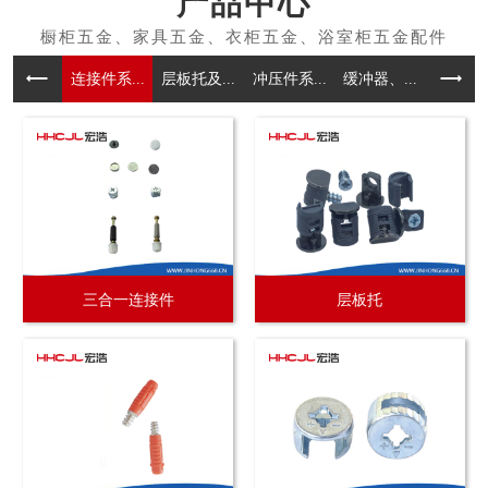
产品中心
连接件系...
层板托及...
冲压件系...
缓冲器、...
拉手系
三合一连接件
层板托