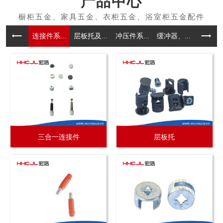
产品中心
连接件系...
层板托及...
冲压件系...
缓冲器、...
拉手系
三合一连接件
层板托