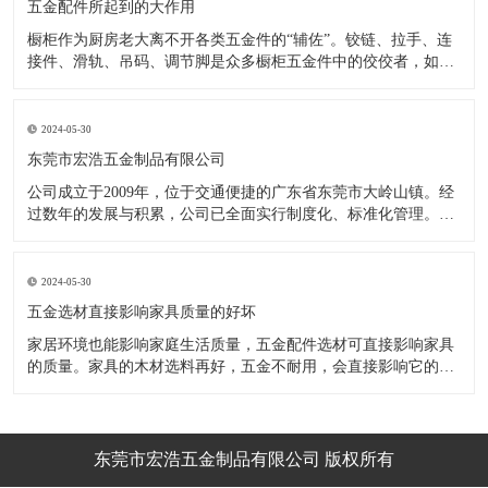
五金配件所起到的大作用
橱柜作为厨房老大离不开各类五金件的“辅佐”。铰链、拉手、连
接件、滑轨、吊码、调节脚是众多橱柜五金件中的佼佼者，如果
没有铰链，橱柜和门板就不能亲密接触；如果没有拉手，橱柜就
像丑陋的“缺牙齿”；如果没有连接件，橱柜就会散架；如果没有
调节脚，橱柜就像得了“软骨症”，站都站不直……五花八门的橱
2024-05-30
柜五金件好
东莞市宏浩五金制品有限公司
公司成立于2009年，位于交通便捷的广东省东莞市大岭山镇。经
过数年的发展与积累，公司已全面实行制度化、标准化管理。从
设计开发、引进创新、生产制造到包装运输等环节全过程实施标
准化作业，并引进国内外先进的生产设备和技术，在实践中不断
的改造创新，设计制造了一系列更加新颖、美观、更具时代潮流
2024-05-30
的新
五金选材直接影响家具质量的好坏
家居环境也能影响家庭生活质量，五金配件选材可直接影响家具
的质量。家具的木材选料再好，五金不耐用，会直接影响它的使
用效果和寿命。 常见的家具五金有：滑轨、连接件、吊码、拉
手、铰链、合页等。用到的原材料有铁料、不锈钢、ABS、锌合
金、铝合金等。不同五金的加工工艺不同：钳工、表面涂覆处
理、焊接、机械加
东莞市宏浩五金制品有限公司 版权所有