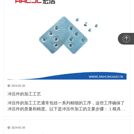
2024-05-30
冲压件的加工工艺
冲压件的加工工艺通常包括一系列精细的工序，这些工序确保了
冲压件的质量和精度。以下是冲压件加工的主要步骤： 1.模具设
计：根据冲压件的具体形状、尺寸和材料特性来设计模具，这是
整个加工过程的关键环节，直接决定了冲压件的质量和精度。 2.
开料与落料：在图纸上标注尺寸后，根据图纸要求选择合适的板
2024-05-30
材。然