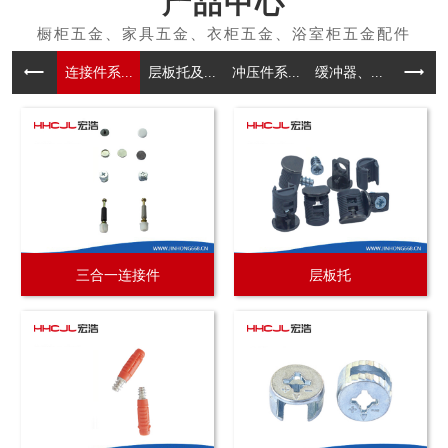
产品中心
连接件系...
层板托及...
冲压件系...
缓冲器、...
拉手系
三合一连接件
层板托