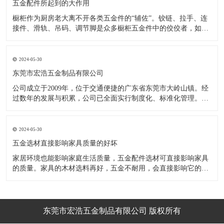
五金配件所起到的大作用
橱柜作为厨房老大离不开各类五金件的“辅佐”。铰链、拉手、连
接件、滑轨、吊码、调节脚是众多橱柜五金件中的佼佼者，如果
没有铰链，橱柜和门板就不能亲密接触；如果没有拉手，橱柜就
像丑陋的“缺牙齿”；如果没有连接件，橱柜就会散架；如果没有
调节脚，橱柜就像得了“软骨症”，站都站不直……五花八门的橱
2024-05-30
柜五金件好
东莞市宏浩五金制品有限公司
公司成立于2009年，位于交通便捷的广东省东莞市大岭山镇。经
过数年的发展与积累，公司已全面实行制度化、标准化管理。从
设计开发、引进创新、生产制造到包装运输等环节全过程实施标
准化作业，并引进国内外先进的生产设备和技术，在实践中不断
的改造创新，设计制造了一系列更加新颖、美观、更具时代潮流
2024-05-30
的新
五金选材直接影响家具质量的好坏
家居环境也能影响家庭生活质量，五金配件选材可直接影响家具
的质量。家具的木材选料再好，五金不耐用，会直接影响它的使
用效果和寿命。 常见的家具五金有：滑轨、连接件、吊码、拉
手、铰链、合页等。用到的原材料有铁料、不锈钢、ABS、锌合
金、铝合金等。不同五金的加工工艺不同：钳工、表面涂覆处
理、焊接、机械加
东莞市宏浩五金制品有限公司 版权所有