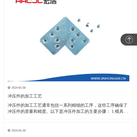
2024-05-30
冲压件的加工工艺
冲压件的加工工艺通常包括一系列精细的工序，这些工序确保了
冲压件的质量和精度。以下是冲压件加工的主要步骤： 1.模具设
计：根据冲压件的具体形状、尺寸和材料特性来设计模具，这是
整个加工过程的关键环节，直接决定了冲压件的质量和精度。 2.
开料与落料：在图纸上标注尺寸后，根据图纸要求选择合适的板
2024-05-30
材。然