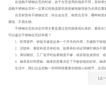
在选购不锈钢合页的时候，由于合页使用的场所不同，其种类也
选购不锈钢合页时一定要记得挑选那些表面被电镀得较为光滑且重
合页材质有不锈钢合页，锌合金合页，铜质合页等，哪种材质好？对
腐蚀、不易生锈。
不锈钢合页的决定作用主要是通过其性能体现出来的，要延长门
可以鉴定不锈钢合页好坏呢？
1、听弹簧声。铰链关健是起来一个开关的作用，关健取于铰链
2、试铰杯。看铰杯是否有松动，如果有松动证明铆钉铆合不紧
3、测试螺丝。工厂攻牙时如果精度不够，就容易造成滑丝，或拧
4、轴承直径和壁板。轴承的质量决定了平板铰链的好坏。轴承
生活中，我们总会忽略一些明明很重要却很细小的细节，合页铰
[上