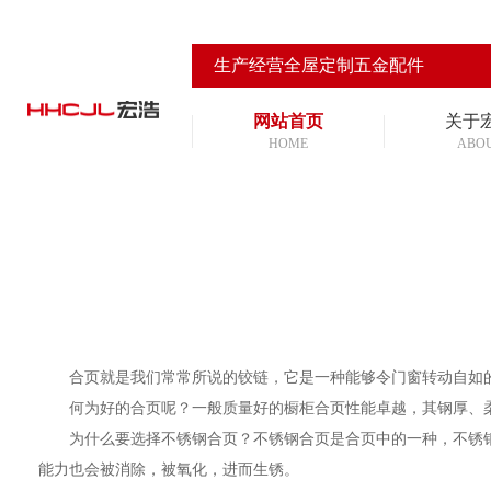
生产经营全屋定制五金配件
您的位置:
首页
->
常见问题
-> 如何选购高质量不锈钢合页？
网站首页
关于
HOME
ABO
合页就是我们常常所说的铰链，它是一种能够令门窗转动自如
何为好的合页呢？一般质量好的橱柜合页性能卓越，其钢厚、柔
为什么要选择不锈钢合页？不锈钢合页是合页中的一种，不锈钢含
能力也会被消除，被氧化，进而生锈。