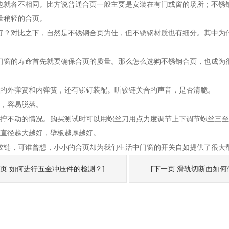
就各不相同。比方说普通合页一般主要是安装在有门或窗的场所；不锈钢
量稍轻的合页。
比之下，自然是不锈钢合页为佳，但不锈钢材质也有细分。其中为什么30
窗的寿命首先就要确保合页的质量。那么怎么选购不锈钢合页，也成为很
的外弹簧和内弹簧，还有铆钉装配。听铰链关合的声音，是否清脆。
，容易脱落。
不动的情况。购买测试时可以用螺丝刀用点力度调节上下调节螺丝三至
直径越大越好，壁板越厚越好。
链，可谁曾想，小小的合页却为我们生活中门窗的开关自如提供了很大帮
一页:如何进行五金冲压件的检测？]
[下一页:滑轨切断面如何