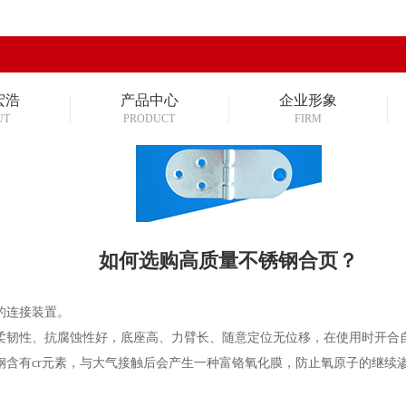
宏浩
产品中心
企业形象
UT
PRODUCT
FIRM
如何选购高质量不锈钢合页？
的连接装置。
韧性、抗腐蚀性好，底座高、力臂长、随意定位无位移，在使用时开合自
有cr元素，与大气接触后会产生一种富铬氧化膜，防止氧原子的继续