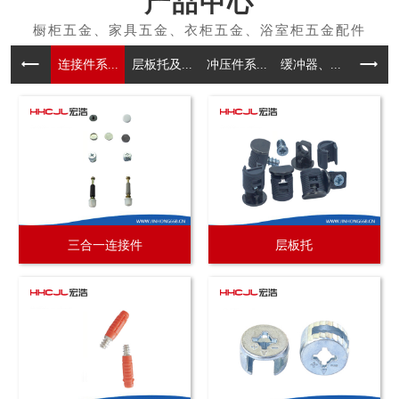
产品中心
连接件系...
层板托及...
冲压件系...
缓冲器、...
拉手系
三合一连接件
层板托