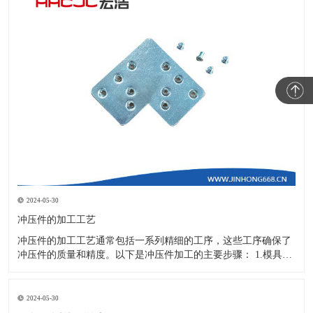
2024-05-30
冲压件的加工工艺
冲压件的加工工艺通常包括一系列精细的工序，这些工序确保了
冲压件的质量和精度。以下是冲压件加工的主要步骤： 1.模具设
计：根据冲压件的具体形状、尺寸和材料特性来设计模具，这是
整个加工过程的关键环节，直接决定了冲压件的质量和精度。 2.
开料与落料：在图纸上标注尺寸后，根据图纸要求选择合适的板
2024-05-30
材。然