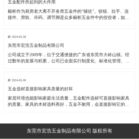
五金配件所起到的大作用
橱柜作为厨房老大离不开各类五金件的“辅佐”。铰链、拉手、连
接件、滑轨、吊码、调节脚是众多橱柜五金件中的佼佼者，如果
没有铰链，橱柜和门板就不能亲密接触；如果没有拉手，橱柜就
像丑陋的“缺牙齿”；如果没有连接件，橱柜就会散架；如果没有
调节脚，橱柜就像得了“软骨症”，站都站不直……五花八门的橱
2024-05-30
柜五金件好
东莞市宏浩五金制品有限公司
公司成立于2009年，位于交通便捷的广东省东莞市大岭山镇。经
过数年的发展与积累，公司已全面实行制度化、标准化管理。从
设计开发、引进创新、生产制造到包装运输等环节全过程实施标
准化作业，并引进国内外先进的生产设备和技术，在实践中不断
的改造创新，设计制造了一系列更加新颖、美观、更具时代潮流
2024-05-30
的新
五金选材直接影响家具质量的好坏
家居环境也能影响家庭生活质量，五金配件选材可直接影响家具
的质量。家具的木材选料再好，五金不耐用，会直接影响它的使
用效果和寿命。 常见的家具五金有：滑轨、连接件、吊码、拉
手、铰链、合页等。用到的原材料有铁料、不锈钢、ABS、锌合
金、铝合金等。不同五金的加工工艺不同：钳工、表面涂覆处
理、焊接、机械加
东莞市宏浩五金制品有限公司 版权所有