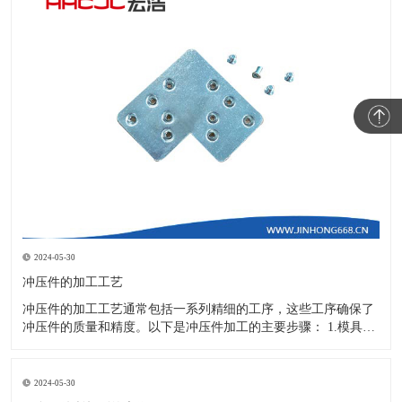
2024-05-30
冲压件的加工工艺
冲压件的加工工艺通常包括一系列精细的工序，这些工序确保了
冲压件的质量和精度。以下是冲压件加工的主要步骤： 1.模具设
计：根据冲压件的具体形状、尺寸和材料特性来设计模具，这是
整个加工过程的关键环节，直接决定了冲压件的质量和精度。 2.
开料与落料：在图纸上标注尺寸后，根据图纸要求选择合适的板
2024-05-30
材。然