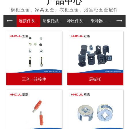
产品中心
连接件系...
层板托及...
冲压件系...
缓冲器、...
拉手系
三合一连接件
层板托