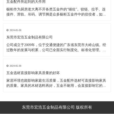
五金配件所起到的大作用
橱柜作为厨房老大离不开各类五金件的“辅佐”。铰链、拉手、连
接件、滑轨、吊码、调节脚是众多橱柜五金件中的佼佼者，如果
没有铰链，橱柜和门板就不能亲密接触；如果没有拉手，橱柜就
像丑陋的“缺牙齿”；如果没有连接件，橱柜就会散架；如果没有
调节脚，橱柜就像得了“软骨症”，站都站不直……五花八门的橱
2024-05-30
柜五金件好
东莞市宏浩五金制品有限公司
公司成立于2009年，位于交通便捷的广东省东莞市大岭山镇。经
过数年的发展与积累，公司已全面实行制度化、标准化管理。从
设计开发、引进创新、生产制造到包装运输等环节全过程实施标
准化作业，并引进国内外先进的生产设备和技术，在实践中不断
的改造创新，设计制造了一系列更加新颖、美观、更具时代潮流
2024-05-30
的新
五金选材直接影响家具质量的好坏
家居环境也能影响家庭生活质量，五金配件选材可直接影响家具
的质量。家具的木材选料再好，五金不耐用，会直接影响它的使
用效果和寿命。 常见的家具五金有：滑轨、连接件、吊码、拉
手、铰链、合页等。用到的原材料有铁料、不锈钢、ABS、锌合
金、铝合金等。不同五金的加工工艺不同：钳工、表面涂覆处
理、焊接、机械加
东莞市宏浩五金制品有限公司 版权所有