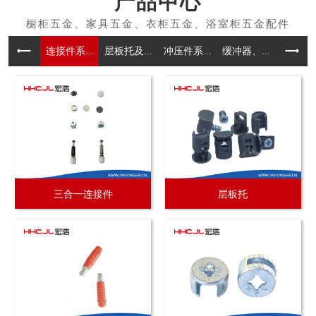
产品中心
连接件系...
层板托及...
冲压件系...
缓冲器、...
拉手系
三合一连接件
层板托