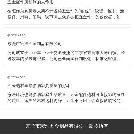
五金配件所起到的大作用
橱柜作为厨房老大离不开各类五金件的“辅佐”。铰链、拉手、连
接件、滑轨、吊码、调节脚是众多橱柜五金件中的佼佼者，如果
没有铰链，橱柜和门板就不能亲密接触；如果没有拉手，橱柜就
像丑陋的“缺牙齿”；如果没有连接件，橱柜就会散架；如果没有
调节脚，橱柜就像得了“软骨症”，站都站不直……五花八门的橱
2024-05-30
柜五金件好
东莞市宏浩五金制品有限公司
公司成立于2009年，位于交通便捷的广东省东莞市大岭山镇。经
过数年的发展与积累，公司已全面实行制度化、标准化管理。从
设计开发、引进创新、生产制造到包装运输等环节全过程实施标
准化作业，并引进国内外先进的生产设备和技术，在实践中不断
的改造创新，设计制造了一系列更加新颖、美观、更具时代潮流
2024-05-30
的新
五金选材直接影响家具质量的好坏
家居环境也能影响家庭生活质量，五金配件选材可直接影响家具
的质量。家具的木材选料再好，五金不耐用，会直接影响它的使
用效果和寿命。 常见的家具五金有：滑轨、连接件、吊码、拉
手、铰链、合页等。用到的原材料有铁料、不锈钢、ABS、锌合
金、铝合金等。不同五金的加工工艺不同：钳工、表面涂覆处
理、焊接、机械加
东莞市宏浩五金制品有限公司 版权所有