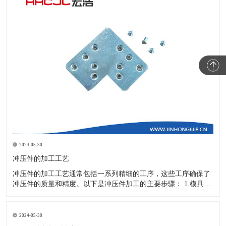
2024-05-30
冲压件的加工工艺
冲压件的加工工艺通常包括一系列精细的工序，这些工序确保了
冲压件的质量和精度。以下是冲压件加工的主要步骤： 1.模具设
计：根据冲压件的具体形状、尺寸和材料特性来设计模具，这是
整个加工过程的关键环节，直接决定了冲压件的质量和精度。 2.
开料与落料：在图纸上标注尺寸后，根据图纸要求选择合适的板
2024-05-30
材。然