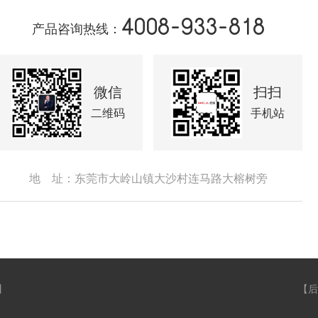
4008-933-818
产品咨询热线：
微信
扫扫
二维码
手机站
地 址：东莞市大岭山镇大沙村连马路大榕树旁
】
【
后