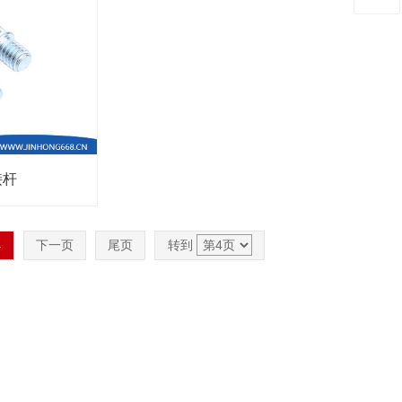
接杆
4
下一页
尾页
转到