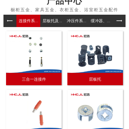
产品中心
连接件系...
层板托及...
冲压件系...
缓冲器、...
拉手系
三合一连接件
层板托