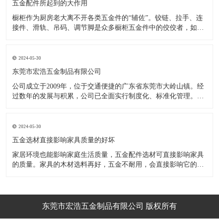
五金配件所起到的大作用
橱柜作为厨房老大离不开各类五金件的“辅佐”。铰链、拉手、连
接件、滑轨、吊码、调节脚是众多橱柜五金件中的佼佼者，如果
没有铰链，橱柜和门板就不能亲密接触；如果没有拉手，橱柜就
像丑陋的“缺牙齿”；如果没有连接件，橱柜就会散架；如果没有
调节脚，橱柜就像得了“软骨症”，站都站不直……五花八门的橱
2024-05-30
柜五金件好
东莞市宏浩五金制品有限公司
公司成立于2009年，位于交通便捷的广东省东莞市大岭山镇。经
过数年的发展与积累，公司已全面实行制度化、标准化管理。从
设计开发、引进创新、生产制造到包装运输等环节全过程实施标
准化作业，并引进国内外先进的生产设备和技术，在实践中不断
的改造创新，设计制造了一系列更加新颖、美观、更具时代潮流
2024-05-30
的新
五金选材直接影响家具质量的好坏
家居环境也能影响家庭生活质量，五金配件选材可直接影响家具
的质量。家具的木材选料再好，五金不耐用，会直接影响它的使
用效果和寿命。 常见的家具五金有：滑轨、连接件、吊码、拉
手、铰链、合页等。用到的原材料有铁料、不锈钢、ABS、锌合
金、铝合金等。不同五金的加工工艺不同：钳工、表面涂覆处
理、焊接、机械加
东莞市宏浩五金制品有限公司 版权所有