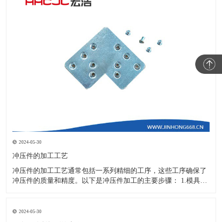
2024-05-30
冲压件的加工工艺
冲压件的加工工艺通常包括一系列精细的工序，这些工序确保了
冲压件的质量和精度。以下是冲压件加工的主要步骤： 1.模具设
计：根据冲压件的具体形状、尺寸和材料特性来设计模具，这是
整个加工过程的关键环节，直接决定了冲压件的质量和精度。 2.
开料与落料：在图纸上标注尺寸后，根据图纸要求选择合适的板
2024-05-30
材。然