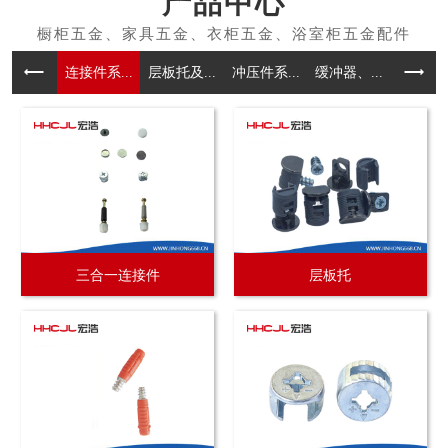
产品中心
连接件系...
层板托及...
冲压件系...
缓冲器、...
拉手系
三合一连接件
层板托