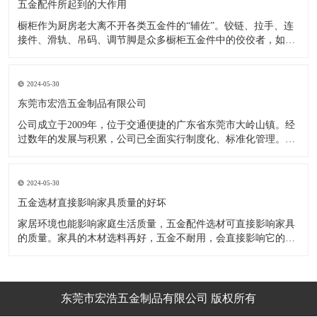
五金配件所起到的大作用
橱柜作为厨房老大离不开各类五金件的“辅佐”。铰链、拉手、连
接件、滑轨、吊码、调节脚是众多橱柜五金件中的佼佼者，如果
没有铰链，橱柜和门板就不能亲密接触；如果没有拉手，橱柜就
像丑陋的“缺牙齿”；如果没有连接件，橱柜就会散架；如果没有
调节脚，橱柜就像得了“软骨症”，站都站不直……五花八门的橱
2024-05-30
柜五金件好
东莞市宏浩五金制品有限公司
公司成立于2009年，位于交通便捷的广东省东莞市大岭山镇。经
过数年的发展与积累，公司已全面实行制度化、标准化管理。从
设计开发、引进创新、生产制造到包装运输等环节全过程实施标
准化作业，并引进国内外先进的生产设备和技术，在实践中不断
的改造创新，设计制造了一系列更加新颖、美观、更具时代潮流
2024-05-30
的新
五金选材直接影响家具质量的好坏
家居环境也能影响家庭生活质量，五金配件选材可直接影响家具
的质量。家具的木材选料再好，五金不耐用，会直接影响它的使
用效果和寿命。 常见的家具五金有：滑轨、连接件、吊码、拉
手、铰链、合页等。用到的原材料有铁料、不锈钢、ABS、锌合
金、铝合金等。不同五金的加工工艺不同：钳工、表面涂覆处
理、焊接、机械加
东莞市宏浩五金制品有限公司 版权所有