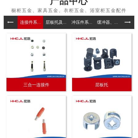
产品中心
连接件系...
层板托及...
冲压件系...
缓冲器、...
拉手系
三合一连接件
层板托