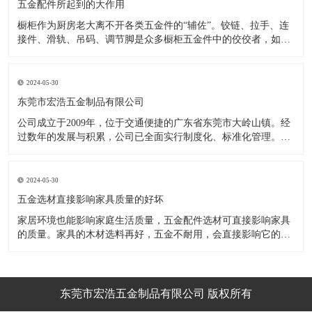
五金配件所起到的大作用
橱柜作为厨房老大离不开各类五金件的“辅佐”。铰链、拉手、连
接件、滑轨、吊码、调节脚是众多橱柜五金件中的佼佼者，如果
没有铰链，橱柜和门板就不能亲密接触；如果没有拉手，橱柜就
像丑陋的“缺牙齿”；如果没有连接件，橱柜就会散架；如果没有
调节脚，橱柜就像得了“软骨症”，站都站不直……五花八门的橱
2024-05-30
柜五金件好
东莞市宏浩五金制品有限公司
公司成立于2009年，位于交通便捷的广东省东莞市大岭山镇。经
过数年的发展与积累，公司已全面实行制度化、标准化管理。从
设计开发、引进创新、生产制造到包装运输等环节全过程实施标
准化作业，并引进国内外先进的生产设备和技术，在实践中不断
的改造创新，设计制造了一系列更加新颖、美观、更具时代潮流
2024-05-30
的新
五金选材直接影响家具质量的好坏
家居环境也能影响家庭生活质量，五金配件选材可直接影响家具
的质量。家具的木材选料再好，五金不耐用，会直接影响它的使
用效果和寿命。 常见的家具五金有：滑轨、连接件、吊码、拉
手、铰链、合页等。用到的原材料有铁料、不锈钢、ABS、锌合
金、铝合金等。不同五金的加工工艺不同：钳工、表面涂覆处
理、焊接、机械加
东莞市宏浩五金制品有限公司 版权所有