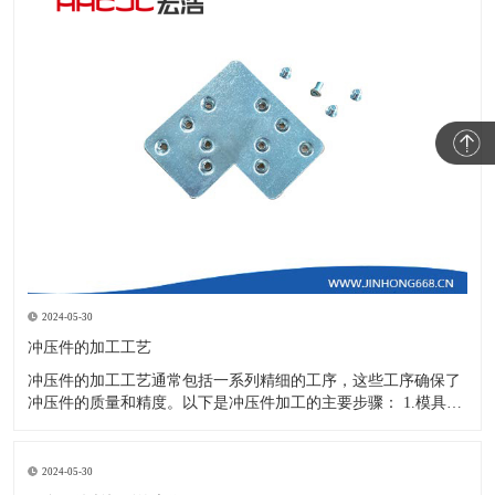
2024-05-30
冲压件的加工工艺
冲压件的加工工艺通常包括一系列精细的工序，这些工序确保了
冲压件的质量和精度。以下是冲压件加工的主要步骤： 1.模具设
计：根据冲压件的具体形状、尺寸和材料特性来设计模具，这是
整个加工过程的关键环节，直接决定了冲压件的质量和精度。 2.
开料与落料：在图纸上标注尺寸后，根据图纸要求选择合适的板
2024-05-30
材。然