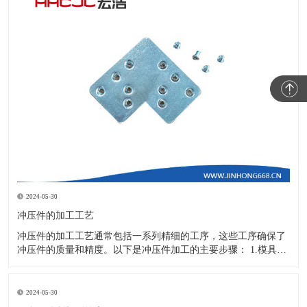
2024-05-30
冲压件的加工工艺
冲压件的加工工艺通常包括一系列精细的工序，这些工序确保了
冲压件的质量和精度。以下是冲压件加工的主要步骤： 1.模具设
计：根据冲压件的具体形状、尺寸和材料特性来设计模具，这是
整个加工过程的关键环节，直接决定了冲压件的质量和精度。 2.
开料与落料：在图纸上标注尺寸后，根据图纸要求选择合适的板
2024-05-30
材。然