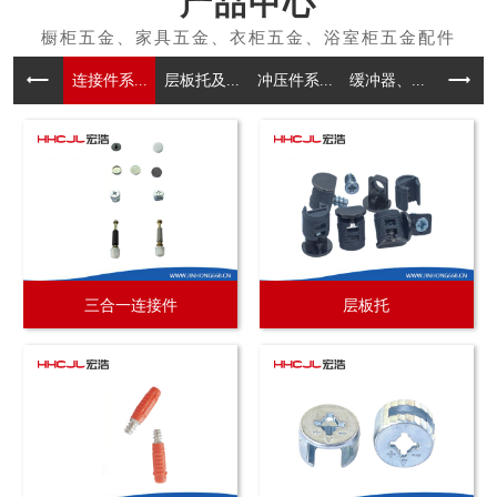
产品中心
连接件系...
层板托及...
冲压件系...
缓冲器、...
拉手系
三合一连接件
层板托