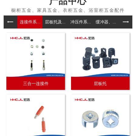
产品中心
连接件系...
层板托及...
冲压件系...
缓冲器、...
拉手系
三合一连接件
层板托