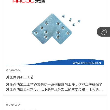
2024-05-30
冲压件的加工工艺
冲压件的加工工艺通常包括一系列精细的工序，这些工序确保了
冲压件的质量和精度。以下是冲压件加工的主要步骤： 1.模具设
计：根据冲压件的具体形状、尺寸和材料特性来设计模具，这是
整个加工过程的关键环节，直接决定了冲压件的质量和精度。 2.
开料与落料：在图纸上标注尺寸后，根据图纸要求选择合适的板
2024-05-30
材。然