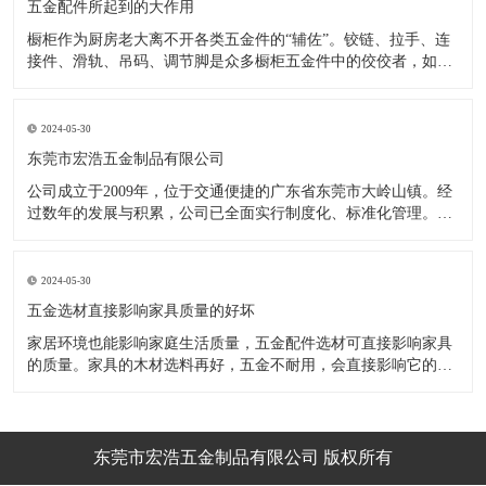
五金配件所起到的大作用
橱柜作为厨房老大离不开各类五金件的“辅佐”。铰链、拉手、连
接件、滑轨、吊码、调节脚是众多橱柜五金件中的佼佼者，如果
没有铰链，橱柜和门板就不能亲密接触；如果没有拉手，橱柜就
像丑陋的“缺牙齿”；如果没有连接件，橱柜就会散架；如果没有
调节脚，橱柜就像得了“软骨症”，站都站不直……五花八门的橱
2024-05-30
柜五金件好
东莞市宏浩五金制品有限公司
公司成立于2009年，位于交通便捷的广东省东莞市大岭山镇。经
过数年的发展与积累，公司已全面实行制度化、标准化管理。从
设计开发、引进创新、生产制造到包装运输等环节全过程实施标
准化作业，并引进国内外先进的生产设备和技术，在实践中不断
的改造创新，设计制造了一系列更加新颖、美观、更具时代潮流
2024-05-30
的新
五金选材直接影响家具质量的好坏
家居环境也能影响家庭生活质量，五金配件选材可直接影响家具
的质量。家具的木材选料再好，五金不耐用，会直接影响它的使
用效果和寿命。 常见的家具五金有：滑轨、连接件、吊码、拉
手、铰链、合页等。用到的原材料有铁料、不锈钢、ABS、锌合
金、铝合金等。不同五金的加工工艺不同：钳工、表面涂覆处
理、焊接、机械加
东莞市宏浩五金制品有限公司 版权所有