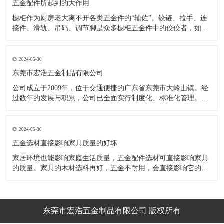
五金配件所起到的大作用
橱柜作为厨房老大离不开各类五金件的“辅佐”。铰链、拉手、连
接件、滑轨、吊码、调节脚是众多橱柜五金件中的佼佼者，如果
没有铰链，橱柜和门板就不能亲密接触；如果没有拉手，橱柜就
像丑陋的“缺牙齿”；如果没有连接件，橱柜就会散架；如果没有
调节脚，橱柜就像得了“软骨症”，站都站不直……五花八门的橱
2024-05-30
柜五金件好
东莞市宏浩五金制品有限公司
公司成立于2009年，位于交通便捷的广东省东莞市大岭山镇。经
过数年的发展与积累，公司已全面实行制度化、标准化管理。从
设计开发、引进创新、生产制造到包装运输等环节全过程实施标
准化作业，并引进国内外先进的生产设备和技术，在实践中不断
的改造创新，设计制造了一系列更加新颖、美观、更具时代潮流
2024-05-30
的新
五金选材直接影响家具质量的好坏
家居环境也能影响家庭生活质量，五金配件选材可直接影响家具
的质量。家具的木材选料再好，五金不耐用，会直接影响它的使
用效果和寿命。 常见的家具五金有：滑轨、连接件、吊码、拉
手、铰链、合页等。用到的原材料有铁料、不锈钢、ABS、锌合
金、铝合金等。不同五金的加工工艺不同：钳工、表面涂覆处
理、焊接、机械加
东莞市宏浩五金制品有限公司 版权所有