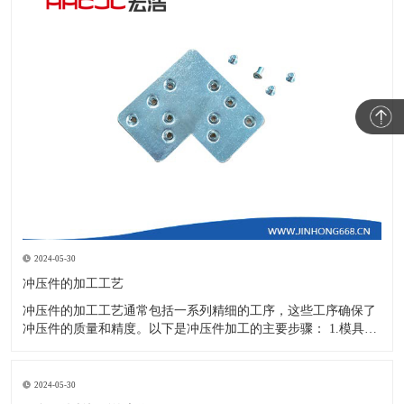
2024-05-30
冲压件的加工工艺
冲压件的加工工艺通常包括一系列精细的工序，这些工序确保了
冲压件的质量和精度。以下是冲压件加工的主要步骤： 1.模具设
计：根据冲压件的具体形状、尺寸和材料特性来设计模具，这是
整个加工过程的关键环节，直接决定了冲压件的质量和精度。 2.
开料与落料：在图纸上标注尺寸后，根据图纸要求选择合适的板
2024-05-30
材。然