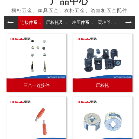
产品中心
连接件系...
层板托及...
冲压件系...
缓冲器、...
拉手系
三合一连接件
层板托