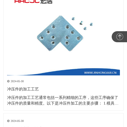
2024-05-30
冲压件的加工工艺
冲压件的加工工艺通常包括一系列精细的工序，这些工序确保了
冲压件的质量和精度。以下是冲压件加工的主要步骤： 1.模具设
计：根据冲压件的具体形状、尺寸和材料特性来设计模具，这是
整个加工过程的关键环节，直接决定了冲压件的质量和精度。 2.
开料与落料：在图纸上标注尺寸后，根据图纸要求选择合适的板
2024-05-30
材。然