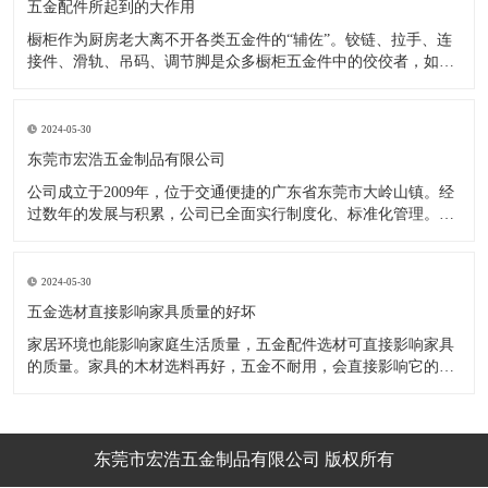
五金配件所起到的大作用
橱柜作为厨房老大离不开各类五金件的“辅佐”。铰链、拉手、连
接件、滑轨、吊码、调节脚是众多橱柜五金件中的佼佼者，如果
没有铰链，橱柜和门板就不能亲密接触；如果没有拉手，橱柜就
像丑陋的“缺牙齿”；如果没有连接件，橱柜就会散架；如果没有
调节脚，橱柜就像得了“软骨症”，站都站不直……五花八门的橱
2024-05-30
柜五金件好
东莞市宏浩五金制品有限公司
公司成立于2009年，位于交通便捷的广东省东莞市大岭山镇。经
过数年的发展与积累，公司已全面实行制度化、标准化管理。从
设计开发、引进创新、生产制造到包装运输等环节全过程实施标
准化作业，并引进国内外先进的生产设备和技术，在实践中不断
的改造创新，设计制造了一系列更加新颖、美观、更具时代潮流
2024-05-30
的新
五金选材直接影响家具质量的好坏
家居环境也能影响家庭生活质量，五金配件选材可直接影响家具
的质量。家具的木材选料再好，五金不耐用，会直接影响它的使
用效果和寿命。 常见的家具五金有：滑轨、连接件、吊码、拉
手、铰链、合页等。用到的原材料有铁料、不锈钢、ABS、锌合
金、铝合金等。不同五金的加工工艺不同：钳工、表面涂覆处
理、焊接、机械加
东莞市宏浩五金制品有限公司 版权所有