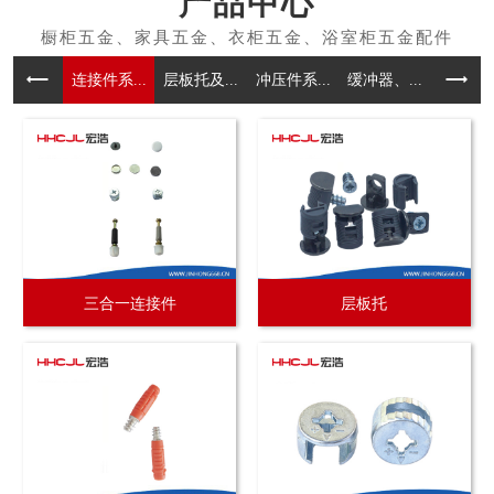
产品中心
连接件系...
层板托及...
冲压件系...
缓冲器、...
拉手系
三合一连接件
层板托