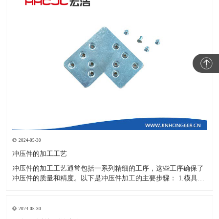
2024-05-30
冲压件的加工工艺
冲压件的加工工艺通常包括一系列精细的工序，这些工序确保了
冲压件的质量和精度。以下是冲压件加工的主要步骤： 1.模具设
计：根据冲压件的具体形状、尺寸和材料特性来设计模具，这是
整个加工过程的关键环节，直接决定了冲压件的质量和精度。 2.
开料与落料：在图纸上标注尺寸后，根据图纸要求选择合适的板
2024-05-30
材。然