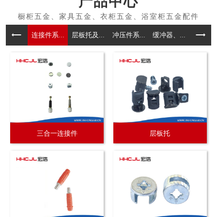
产品中心
连接件系...
层板托及...
冲压件系...
缓冲器、...
拉手系
三合一连接件
层板托