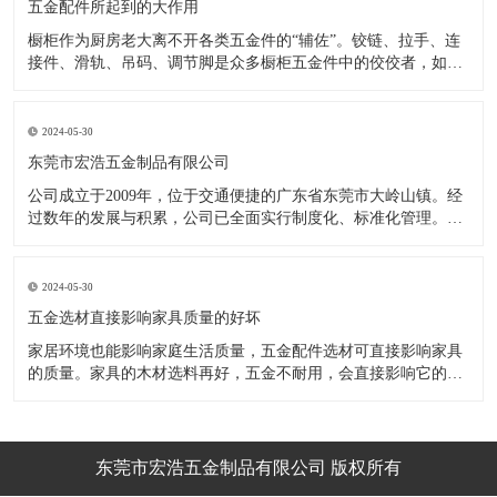
五金配件所起到的大作用
橱柜作为厨房老大离不开各类五金件的“辅佐”。铰链、拉手、连
接件、滑轨、吊码、调节脚是众多橱柜五金件中的佼佼者，如果
没有铰链，橱柜和门板就不能亲密接触；如果没有拉手，橱柜就
像丑陋的“缺牙齿”；如果没有连接件，橱柜就会散架；如果没有
调节脚，橱柜就像得了“软骨症”，站都站不直……五花八门的橱
2024-05-30
柜五金件好
东莞市宏浩五金制品有限公司
公司成立于2009年，位于交通便捷的广东省东莞市大岭山镇。经
过数年的发展与积累，公司已全面实行制度化、标准化管理。从
设计开发、引进创新、生产制造到包装运输等环节全过程实施标
准化作业，并引进国内外先进的生产设备和技术，在实践中不断
的改造创新，设计制造了一系列更加新颖、美观、更具时代潮流
2024-05-30
的新
五金选材直接影响家具质量的好坏
家居环境也能影响家庭生活质量，五金配件选材可直接影响家具
的质量。家具的木材选料再好，五金不耐用，会直接影响它的使
用效果和寿命。 常见的家具五金有：滑轨、连接件、吊码、拉
手、铰链、合页等。用到的原材料有铁料、不锈钢、ABS、锌合
金、铝合金等。不同五金的加工工艺不同：钳工、表面涂覆处
理、焊接、机械加
东莞市宏浩五金制品有限公司 版权所有