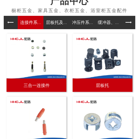
产品中心
连接件系...
层板托及...
冲压件系...
缓冲器、...
拉手系
三合一连接件
层板托