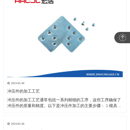
2024-05-30
冲压件的加工工艺
冲压件的加工工艺通常包括一系列精细的工序，这些工序确保了
冲压件的质量和精度。以下是冲压件加工的主要步骤： 1.模具设
计：根据冲压件的具体形状、尺寸和材料特性来设计模具，这是
整个加工过程的关键环节，直接决定了冲压件的质量和精度。 2.
开料与落料：在图纸上标注尺寸后，根据图纸要求选择合适的板
2024-05-30
材。然