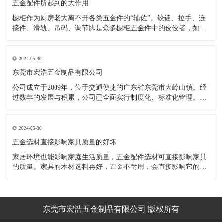
五金配件所起到的大作用
橱柜作为厨房老大离不开各类五金件的“辅佐”。铰链、拉手、连
接件、滑轨、吊码、调节脚是众多橱柜五金件中的佼佼者，如果
没有铰链，橱柜和门板就不能亲密接触；如果没有拉手，橱柜就
像丑陋的“缺牙齿”；如果没有连接件，橱柜就会散架；如果没有
调节脚，橱柜就像得了“软骨症”，站都站不直……五花八门的橱
2024-05-30
柜五金件好
东莞市宏浩五金制品有限公司
公司成立于2009年，位于交通便捷的广东省东莞市大岭山镇。经
过数年的发展与积累，公司已全面实行制度化、标准化管理。从
设计开发、引进创新、生产制造到包装运输等环节全过程实施标
准化作业，并引进国内外先进的生产设备和技术，在实践中不断
的改造创新，设计制造了一系列更加新颖、美观、更具时代潮流
2024-05-30
的新
五金选材直接影响家具质量的好坏
家居环境也能影响家庭生活质量，五金配件选材可直接影响家具
的质量。家具的木材选料再好，五金不耐用，会直接影响它的使
用效果和寿命。 常见的家具五金有：滑轨、连接件、吊码、拉
手、铰链、合页等。用到的原材料有铁料、不锈钢、ABS、锌合
金、铝合金等。不同五金的加工工艺不同：钳工、表面涂覆处
理、焊接、机械加
东莞市宏浩五金制品有限公司 版权所有