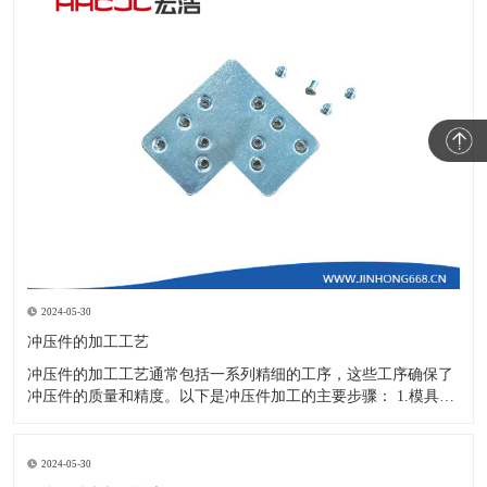
2024-05-30
冲压件的加工工艺
冲压件的加工工艺通常包括一系列精细的工序，这些工序确保了
冲压件的质量和精度。以下是冲压件加工的主要步骤： 1.模具设
计：根据冲压件的具体形状、尺寸和材料特性来设计模具，这是
整个加工过程的关键环节，直接决定了冲压件的质量和精度。 2.
开料与落料：在图纸上标注尺寸后，根据图纸要求选择合适的板
2024-05-30
材。然