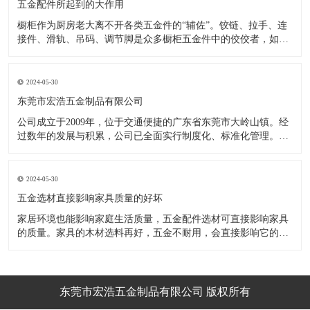
五金配件所起到的大作用
橱柜作为厨房老大离不开各类五金件的“辅佐”。铰链、拉手、连
接件、滑轨、吊码、调节脚是众多橱柜五金件中的佼佼者，如果
没有铰链，橱柜和门板就不能亲密接触；如果没有拉手，橱柜就
像丑陋的“缺牙齿”；如果没有连接件，橱柜就会散架；如果没有
调节脚，橱柜就像得了“软骨症”，站都站不直……五花八门的橱
2024-05-30
柜五金件好
东莞市宏浩五金制品有限公司
公司成立于2009年，位于交通便捷的广东省东莞市大岭山镇。经
过数年的发展与积累，公司已全面实行制度化、标准化管理。从
设计开发、引进创新、生产制造到包装运输等环节全过程实施标
准化作业，并引进国内外先进的生产设备和技术，在实践中不断
的改造创新，设计制造了一系列更加新颖、美观、更具时代潮流
2024-05-30
的新
五金选材直接影响家具质量的好坏
家居环境也能影响家庭生活质量，五金配件选材可直接影响家具
的质量。家具的木材选料再好，五金不耐用，会直接影响它的使
用效果和寿命。 常见的家具五金有：滑轨、连接件、吊码、拉
手、铰链、合页等。用到的原材料有铁料、不锈钢、ABS、锌合
金、铝合金等。不同五金的加工工艺不同：钳工、表面涂覆处
理、焊接、机械加
东莞市宏浩五金制品有限公司 版权所有