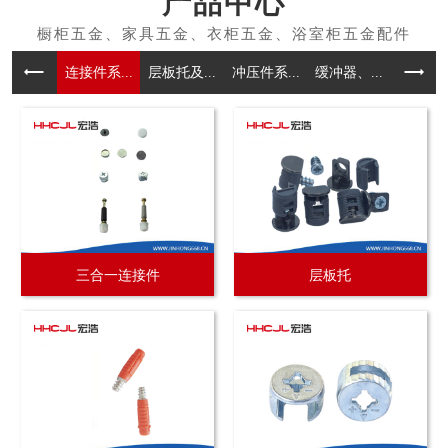
产品中心
连接件系...
层板托及...
冲压件系...
缓冲器、...
拉手系
三合一连接件
层板托