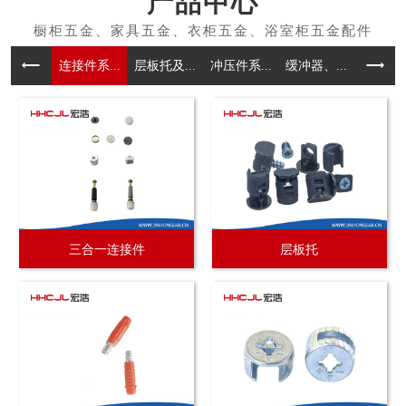
产品中心
连接件系...
层板托及...
冲压件系...
缓冲器、...
拉手系
三合一连接件
层板托