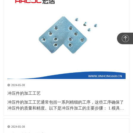
2024-05-30
冲压件的加工工艺
冲压件的加工工艺通常包括一系列精细的工序，这些工序确保了
冲压件的质量和精度。以下是冲压件加工的主要步骤： 1.模具设
计：根据冲压件的具体形状、尺寸和材料特性来设计模具，这是
整个加工过程的关键环节，直接决定了冲压件的质量和精度。 2.
开料与落料：在图纸上标注尺寸后，根据图纸要求选择合适的板
2024-05-30
材。然