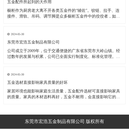
五金配件所起到的大作用
橱柜作为厨房老大离不开各类五金件的“辅佐”。铰链、拉手、连
接件、滑轨、吊码、调节脚是众多橱柜五金件中的佼佼者，如果
没有铰链，橱柜和门板就不能亲密接触；如果没有拉手，橱柜就
像丑陋的“缺牙齿”；如果没有连接件，橱柜就会散架；如果没有
调节脚，橱柜就像得了“软骨症”，站都站不直……五花八门的橱
2024-05-30
柜五金件好
东莞市宏浩五金制品有限公司
公司成立于2009年，位于交通便捷的广东省东莞市大岭山镇。经
过数年的发展与积累，公司已全面实行制度化、标准化管理。从
设计开发、引进创新、生产制造到包装运输等环节全过程实施标
准化作业，并引进国内外先进的生产设备和技术，在实践中不断
的改造创新，设计制造了一系列更加新颖、美观、更具时代潮流
2024-05-30
的新
五金选材直接影响家具质量的好坏
家居环境也能影响家庭生活质量，五金配件选材可直接影响家具
的质量。家具的木材选料再好，五金不耐用，会直接影响它的使
用效果和寿命。 常见的家具五金有：滑轨、连接件、吊码、拉
手、铰链、合页等。用到的原材料有铁料、不锈钢、ABS、锌合
金、铝合金等。不同五金的加工工艺不同：钳工、表面涂覆处
理、焊接、机械加
东莞市宏浩五金制品有限公司 版权所有