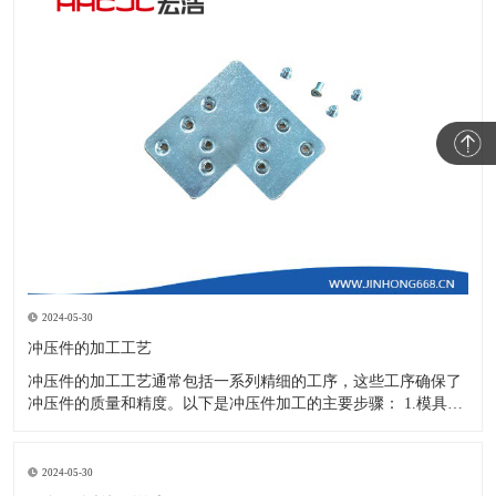
2024-05-30
冲压件的加工工艺
冲压件的加工工艺通常包括一系列精细的工序，这些工序确保了
冲压件的质量和精度。以下是冲压件加工的主要步骤： 1.模具设
计：根据冲压件的具体形状、尺寸和材料特性来设计模具，这是
整个加工过程的关键环节，直接决定了冲压件的质量和精度。 2.
开料与落料：在图纸上标注尺寸后，根据图纸要求选择合适的板
2024-05-30
材。然