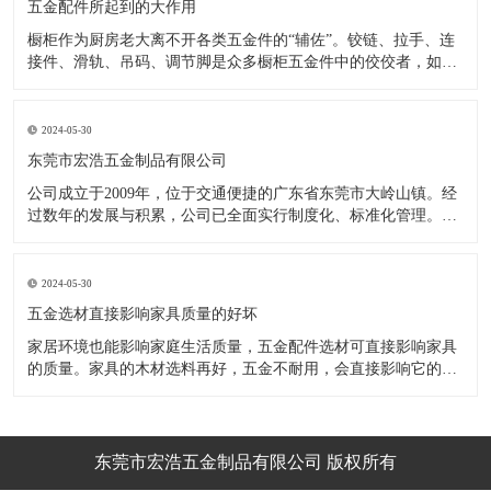
五金配件所起到的大作用
橱柜作为厨房老大离不开各类五金件的“辅佐”。铰链、拉手、连
接件、滑轨、吊码、调节脚是众多橱柜五金件中的佼佼者，如果
没有铰链，橱柜和门板就不能亲密接触；如果没有拉手，橱柜就
像丑陋的“缺牙齿”；如果没有连接件，橱柜就会散架；如果没有
调节脚，橱柜就像得了“软骨症”，站都站不直……五花八门的橱
2024-05-30
柜五金件好
东莞市宏浩五金制品有限公司
公司成立于2009年，位于交通便捷的广东省东莞市大岭山镇。经
过数年的发展与积累，公司已全面实行制度化、标准化管理。从
设计开发、引进创新、生产制造到包装运输等环节全过程实施标
准化作业，并引进国内外先进的生产设备和技术，在实践中不断
的改造创新，设计制造了一系列更加新颖、美观、更具时代潮流
2024-05-30
的新
五金选材直接影响家具质量的好坏
家居环境也能影响家庭生活质量，五金配件选材可直接影响家具
的质量。家具的木材选料再好，五金不耐用，会直接影响它的使
用效果和寿命。 常见的家具五金有：滑轨、连接件、吊码、拉
手、铰链、合页等。用到的原材料有铁料、不锈钢、ABS、锌合
金、铝合金等。不同五金的加工工艺不同：钳工、表面涂覆处
理、焊接、机械加
东莞市宏浩五金制品有限公司 版权所有