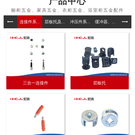
产品中心
连接件系...
层板托及...
冲压件系...
缓冲器、...
拉手系
三合一连接件
层板托