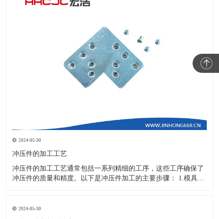
2024-05-30
冲压件的加工工艺
冲压件的加工工艺通常包括一系列精细的工序，这些工序确保了
冲压件的质量和精度。以下是冲压件加工的主要步骤： 1.模具设
计：根据冲压件的具体形状、尺寸和材料特性来设计模具，这是
整个加工过程的关键环节，直接决定了冲压件的质量和精度。 2.
开料与落料：在图纸上标注尺寸后，根据图纸要求选择合适的板
2024-05-30
材。然