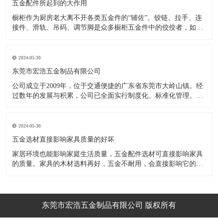
五金配件所起到的大作用
橱柜作为厨房老大离不开各类五金件的“辅佐”。铰链、拉手、连
接件、滑轨、吊码、调节脚是众多橱柜五金件中的佼佼者，如果
没有铰链，橱柜和门板就不能亲密接触；如果没有拉手，橱柜就
像丑陋的“缺牙齿”；如果没有连接件，橱柜就会散架；如果没有
调节脚，橱柜就像得了“软骨症”，站都站不直……五花八门的橱
2024-05-30
柜五金件好
东莞市宏浩五金制品有限公司
公司成立于2009年，位于交通便捷的广东省东莞市大岭山镇。经
过数年的发展与积累，公司已全面实行制度化、标准化管理。从
设计开发、引进创新、生产制造到包装运输等环节全过程实施标
准化作业，并引进国内外先进的生产设备和技术，在实践中不断
的改造创新，设计制造了一系列更加新颖、美观、更具时代潮流
2024-05-30
的新
五金选材直接影响家具质量的好坏
家居环境也能影响家庭生活质量，五金配件选材可直接影响家具
的质量。家具的木材选料再好，五金不耐用，会直接影响它的使
用效果和寿命。 常见的家具五金有：滑轨、连接件、吊码、拉
手、铰链、合页等。用到的原材料有铁料、不锈钢、ABS、锌合
金、铝合金等。不同五金的加工工艺不同：钳工、表面涂覆处
理、焊接、机械加
东莞市宏浩五金制品有限公司 版权所有