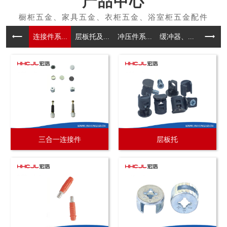
产品中心
连接件系...
层板托及...
冲压件系...
缓冲器、...
拉手系
三合一连接件
层板托