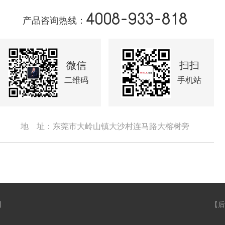
4008-933-818
产品咨询热线：
微信
扫扫
二维码
手机站
地 址：东莞市大岭山镇大沙村连马路大榕树旁
】
【
后