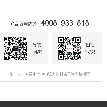
4008-933-818
产品咨询热线：
微信
扫扫
二维码
手机站
地 址：东莞市大岭山镇大沙村连马路大榕树旁