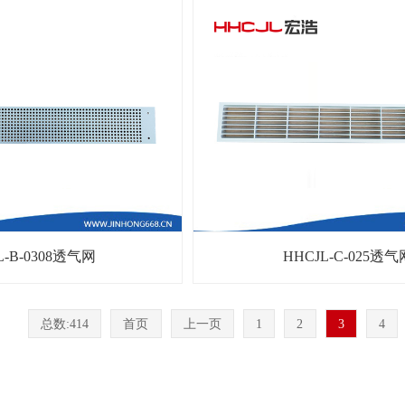
L-B-0308透气网
HHCJL-C-025透气
总数:414
首页
上一页
1
2
3
4