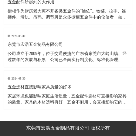
五金配件所起到的大作用
橱柜作为厨房老大离不开各类五金件的“辅佐”。铰链、拉手、连
接件、滑轨、吊码、调节脚是众多橱柜五金件中的佼佼者，如果
没有铰链，橱柜和门板就不能亲密接触；如果没有拉手，橱柜就
像丑陋的“缺牙齿”；如果没有连接件，橱柜就会散架；如果没有
调节脚，橱柜就像得了“软骨症”，站都站不直……五花八门的橱
2024-05-30
柜五金件好
东莞市宏浩五金制品有限公司
公司成立于2009年，位于交通便捷的广东省东莞市大岭山镇。经
过数年的发展与积累，公司已全面实行制度化、标准化管理。从
设计开发、引进创新、生产制造到包装运输等环节全过程实施标
准化作业，并引进国内外先进的生产设备和技术，在实践中不断
的改造创新，设计制造了一系列更加新颖、美观、更具时代潮流
2024-05-30
的新
五金选材直接影响家具质量的好坏
家居环境也能影响家庭生活质量，五金配件选材可直接影响家具
的质量。家具的木材选料再好，五金不耐用，会直接影响它的使
用效果和寿命。 常见的家具五金有：滑轨、连接件、吊码、拉
手、铰链、合页等。用到的原材料有铁料、不锈钢、ABS、锌合
金、铝合金等。不同五金的加工工艺不同：钳工、表面涂覆处
理、焊接、机械加
东莞市宏浩五金制品有限公司 版权所有