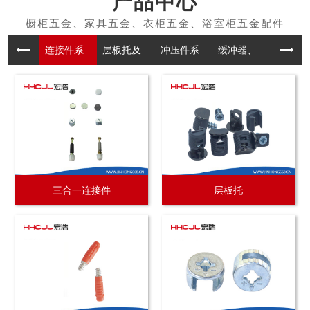
产品中心
连接件系...
层板托及...
冲压件系...
缓冲器、...
拉手系
三合一连接件
层板托