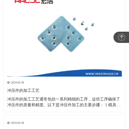
2024-05-30
冲压件的加工工艺
冲压件的加工工艺通常包括一系列精细的工序，这些工序确保了
冲压件的质量和精度。以下是冲压件加工的主要步骤： 1.模具设
计：根据冲压件的具体形状、尺寸和材料特性来设计模具，这是
整个加工过程的关键环节，直接决定了冲压件的质量和精度。 2.
开料与落料：在图纸上标注尺寸后，根据图纸要求选择合适的板
2024-05-30
材。然