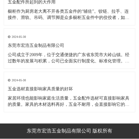
五金配件所起到的大作用
橱柜作为厨房老大离不开各类五金件的“辅佐”。铰链、拉手、连
接件、滑轨、吊码、调节脚是众多橱柜五金件中的佼佼者，如果
没有铰链，橱柜和门板就不能亲密接触；如果没有拉手，橱柜就
像丑陋的“缺牙齿”；如果没有连接件，橱柜就会散架；如果没有
调节脚，橱柜就像得了“软骨症”，站都站不直……五花八门的橱
2024-05-30
柜五金件好
东莞市宏浩五金制品有限公司
公司成立于2009年，位于交通便捷的广东省东莞市大岭山镇。经
过数年的发展与积累，公司已全面实行制度化、标准化管理。从
设计开发、引进创新、生产制造到包装运输等环节全过程实施标
准化作业，并引进国内外先进的生产设备和技术，在实践中不断
的改造创新，设计制造了一系列更加新颖、美观、更具时代潮流
2024-05-30
的新
五金选材直接影响家具质量的好坏
家居环境也能影响家庭生活质量，五金配件选材可直接影响家具
的质量。家具的木材选料再好，五金不耐用，会直接影响它的使
用效果和寿命。 常见的家具五金有：滑轨、连接件、吊码、拉
手、铰链、合页等。用到的原材料有铁料、不锈钢、ABS、锌合
金、铝合金等。不同五金的加工工艺不同：钳工、表面涂覆处
理、焊接、机械加
东莞市宏浩五金制品有限公司 版权所有