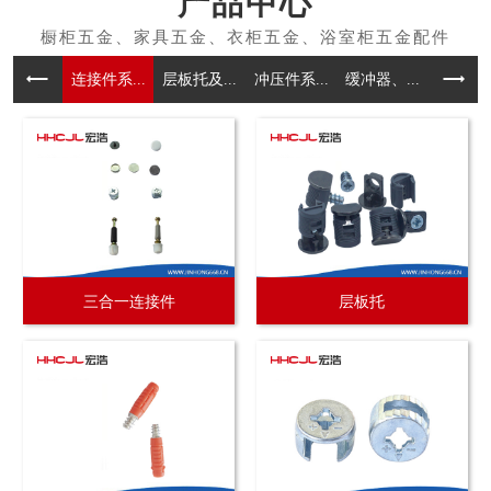
产品中心
连接件系...
层板托及...
冲压件系...
缓冲器、...
拉手系
三合一连接件
层板托