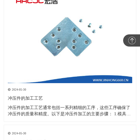
2024-05-30
冲压件的加工工艺
冲压件的加工工艺通常包括一系列精细的工序，这些工序确保了
冲压件的质量和精度。以下是冲压件加工的主要步骤： 1.模具设
计：根据冲压件的具体形状、尺寸和材料特性来设计模具，这是
整个加工过程的关键环节，直接决定了冲压件的质量和精度。 2.
开料与落料：在图纸上标注尺寸后，根据图纸要求选择合适的板
2024-05-30
材。然