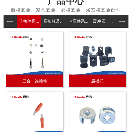
产品中心
连接件系...
层板托及...
冲压件系...
缓冲器、...
拉手系
三合一连接件
层板托