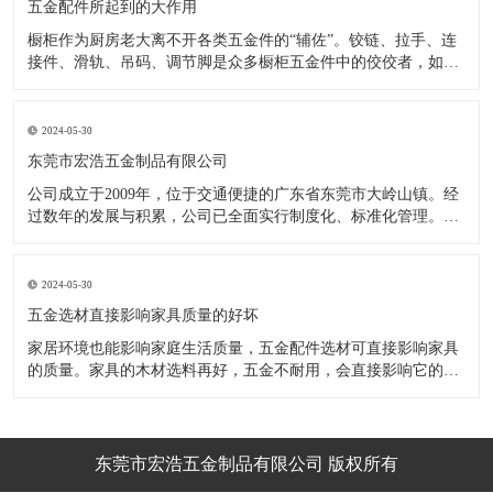
五金配件所起到的大作用
橱柜作为厨房老大离不开各类五金件的“辅佐”。铰链、拉手、连
接件、滑轨、吊码、调节脚是众多橱柜五金件中的佼佼者，如果
没有铰链，橱柜和门板就不能亲密接触；如果没有拉手，橱柜就
像丑陋的“缺牙齿”；如果没有连接件，橱柜就会散架；如果没有
调节脚，橱柜就像得了“软骨症”，站都站不直……五花八门的橱
2024-05-30
柜五金件好
东莞市宏浩五金制品有限公司
公司成立于2009年，位于交通便捷的广东省东莞市大岭山镇。经
过数年的发展与积累，公司已全面实行制度化、标准化管理。从
设计开发、引进创新、生产制造到包装运输等环节全过程实施标
准化作业，并引进国内外先进的生产设备和技术，在实践中不断
的改造创新，设计制造了一系列更加新颖、美观、更具时代潮流
2024-05-30
的新
五金选材直接影响家具质量的好坏
家居环境也能影响家庭生活质量，五金配件选材可直接影响家具
的质量。家具的木材选料再好，五金不耐用，会直接影响它的使
用效果和寿命。 常见的家具五金有：滑轨、连接件、吊码、拉
手、铰链、合页等。用到的原材料有铁料、不锈钢、ABS、锌合
金、铝合金等。不同五金的加工工艺不同：钳工、表面涂覆处
理、焊接、机械加
东莞市宏浩五金制品有限公司 版权所有