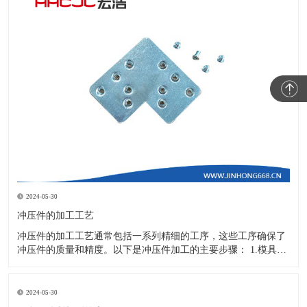
2024-05-30
冲压件的加工工艺
冲压件的加工工艺通常包括一系列精细的工序，这些工序确保了
冲压件的质量和精度。以下是冲压件加工的主要步骤： 1.模具设
计：根据冲压件的具体形状、尺寸和材料特性来设计模具，这是
整个加工过程的关键环节，直接决定了冲压件的质量和精度。 2.
开料与落料：在图纸上标注尺寸后，根据图纸要求选择合适的板
2024-05-30
材。然