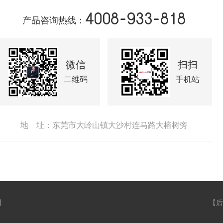
4008-933-818
产品咨询热线：
微信
扫扫
二维码
手机站
地 址：东莞市大岭山镇大沙村连马路大榕树旁
】
【
后