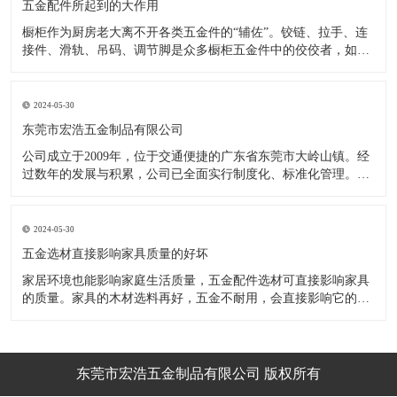
五金配件所起到的大作用
橱柜作为厨房老大离不开各类五金件的“辅佐”。铰链、拉手、连
接件、滑轨、吊码、调节脚是众多橱柜五金件中的佼佼者，如果
没有铰链，橱柜和门板就不能亲密接触；如果没有拉手，橱柜就
像丑陋的“缺牙齿”；如果没有连接件，橱柜就会散架；如果没有
调节脚，橱柜就像得了“软骨症”，站都站不直……五花八门的橱
2024-05-30
柜五金件好
东莞市宏浩五金制品有限公司
公司成立于2009年，位于交通便捷的广东省东莞市大岭山镇。经
过数年的发展与积累，公司已全面实行制度化、标准化管理。从
设计开发、引进创新、生产制造到包装运输等环节全过程实施标
准化作业，并引进国内外先进的生产设备和技术，在实践中不断
的改造创新，设计制造了一系列更加新颖、美观、更具时代潮流
2024-05-30
的新
五金选材直接影响家具质量的好坏
家居环境也能影响家庭生活质量，五金配件选材可直接影响家具
的质量。家具的木材选料再好，五金不耐用，会直接影响它的使
用效果和寿命。 常见的家具五金有：滑轨、连接件、吊码、拉
手、铰链、合页等。用到的原材料有铁料、不锈钢、ABS、锌合
金、铝合金等。不同五金的加工工艺不同：钳工、表面涂覆处
理、焊接、机械加
东莞市宏浩五金制品有限公司 版权所有