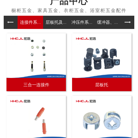
产品中心
连接件系...
层板托及...
冲压件系...
缓冲器、...
拉手系
三合一连接件
层板托