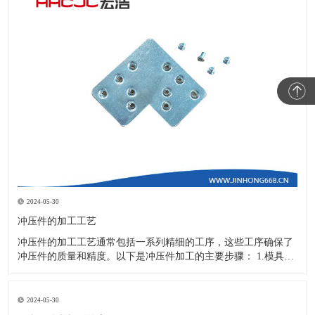
2024-05-30
冲压件的加工工艺
冲压件的加工工艺通常包括一系列精细的工序，这些工序确保了
冲压件的质量和精度。以下是冲压件加工的主要步骤： 1.模具设
计：根据冲压件的具体形状、尺寸和材料特性来设计模具，这是
整个加工过程的关键环节，直接决定了冲压件的质量和精度。 2.
开料与落料：在图纸上标注尺寸后，根据图纸要求选择合适的板
2024-05-30
材。然