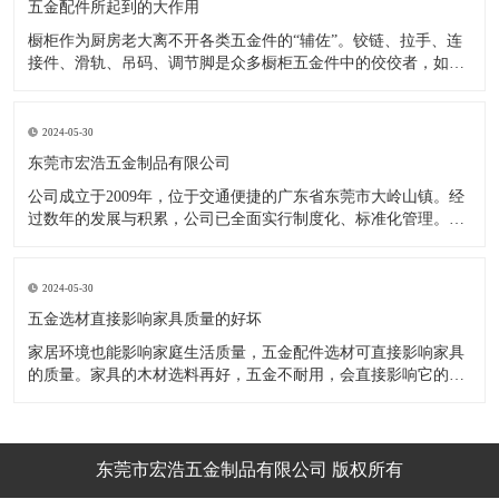
五金配件所起到的大作用
橱柜作为厨房老大离不开各类五金件的“辅佐”。铰链、拉手、连
接件、滑轨、吊码、调节脚是众多橱柜五金件中的佼佼者，如果
没有铰链，橱柜和门板就不能亲密接触；如果没有拉手，橱柜就
像丑陋的“缺牙齿”；如果没有连接件，橱柜就会散架；如果没有
调节脚，橱柜就像得了“软骨症”，站都站不直……五花八门的橱
2024-05-30
柜五金件好
东莞市宏浩五金制品有限公司
公司成立于2009年，位于交通便捷的广东省东莞市大岭山镇。经
过数年的发展与积累，公司已全面实行制度化、标准化管理。从
设计开发、引进创新、生产制造到包装运输等环节全过程实施标
准化作业，并引进国内外先进的生产设备和技术，在实践中不断
的改造创新，设计制造了一系列更加新颖、美观、更具时代潮流
2024-05-30
的新
五金选材直接影响家具质量的好坏
家居环境也能影响家庭生活质量，五金配件选材可直接影响家具
的质量。家具的木材选料再好，五金不耐用，会直接影响它的使
用效果和寿命。 常见的家具五金有：滑轨、连接件、吊码、拉
手、铰链、合页等。用到的原材料有铁料、不锈钢、ABS、锌合
金、铝合金等。不同五金的加工工艺不同：钳工、表面涂覆处
理、焊接、机械加
东莞市宏浩五金制品有限公司 版权所有