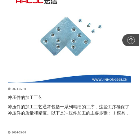
2024-05-30
冲压件的加工工艺
冲压件的加工工艺通常包括一系列精细的工序，这些工序确保了
冲压件的质量和精度。以下是冲压件加工的主要步骤： 1.模具设
计：根据冲压件的具体形状、尺寸和材料特性来设计模具，这是
整个加工过程的关键环节，直接决定了冲压件的质量和精度。 2.
开料与落料：在图纸上标注尺寸后，根据图纸要求选择合适的板
2024-05-30
材。然