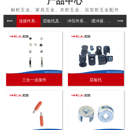
产品中心
连接件系...
层板托及...
冲压件系...
缓冲器、...
拉手系
三合一连接件
层板托