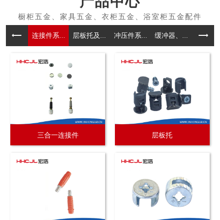
产品中心
连接件系...
层板托及...
冲压件系...
缓冲器、...
拉手系
三合一连接件
层板托