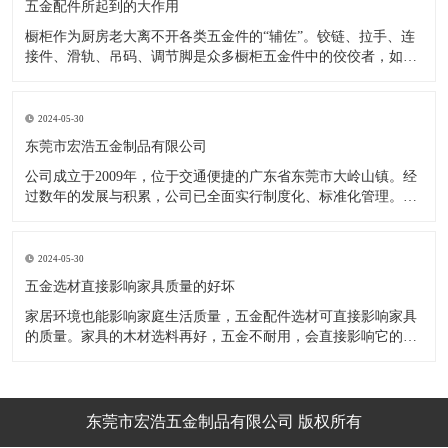
五金配件所起到的大作用
橱柜作为厨房老大离不开各类五金件的“辅佐”。铰链、拉手、连
接件、滑轨、吊码、调节脚是众多橱柜五金件中的佼佼者，如果
没有铰链，橱柜和门板就不能亲密接触；如果没有拉手，橱柜就
像丑陋的“缺牙齿”；如果没有连接件，橱柜就会散架；如果没有
调节脚，橱柜就像得了“软骨症”，站都站不直……五花八门的橱
2024-05-30
柜五金件好
东莞市宏浩五金制品有限公司
公司成立于2009年，位于交通便捷的广东省东莞市大岭山镇。经
过数年的发展与积累，公司已全面实行制度化、标准化管理。从
设计开发、引进创新、生产制造到包装运输等环节全过程实施标
准化作业，并引进国内外先进的生产设备和技术，在实践中不断
的改造创新，设计制造了一系列更加新颖、美观、更具时代潮流
2024-05-30
的新
五金选材直接影响家具质量的好坏
家居环境也能影响家庭生活质量，五金配件选材可直接影响家具
的质量。家具的木材选料再好，五金不耐用，会直接影响它的使
用效果和寿命。 常见的家具五金有：滑轨、连接件、吊码、拉
手、铰链、合页等。用到的原材料有铁料、不锈钢、ABS、锌合
金、铝合金等。不同五金的加工工艺不同：钳工、表面涂覆处
理、焊接、机械加
东莞市宏浩五金制品有限公司 版权所有