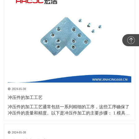
2024-05-30
冲压件的加工工艺
冲压件的加工工艺通常包括一系列精细的工序，这些工序确保了
冲压件的质量和精度。以下是冲压件加工的主要步骤： 1.模具设
计：根据冲压件的具体形状、尺寸和材料特性来设计模具，这是
整个加工过程的关键环节，直接决定了冲压件的质量和精度。 2.
开料与落料：在图纸上标注尺寸后，根据图纸要求选择合适的板
2024-05-30
材。然