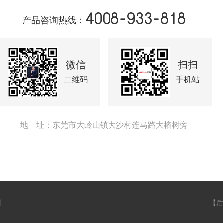
4008-933-818
产品咨询热线：
微信
扫扫
二维码
手机站
地 址：东莞市大岭山镇大沙村连马路大榕树旁
】
【
后