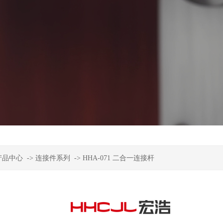
产品中心
->
连接件系列
->
HHA-071 二合一连接杆