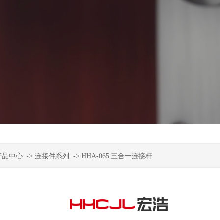
产品中心
->
连接件系列
->
HHA-065 三合一连接杆