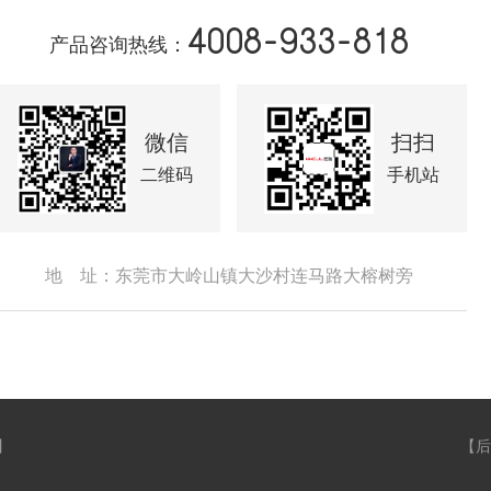
4008-933-818
产品咨询热线：
微信
扫扫
二维码
手机站
地 址：东莞市大岭山镇大沙村连马路大榕树旁
】
【
后