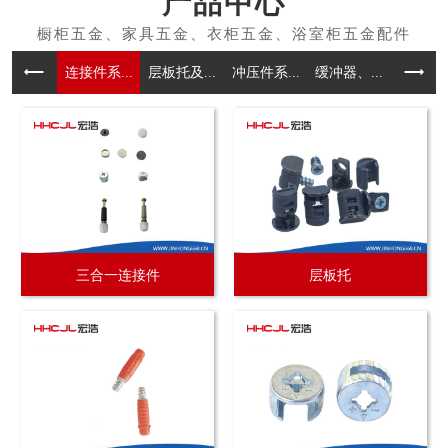
产品中心
连接件系...
层板托及...
冲压件系...
缓冲器、...
拉手系
三合一连接件
层板托