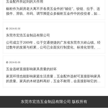
五金配件所起到的大作用
橱柜作为厨房老大离不开各类五金件的“辅佐”。铰链、拉手、连
接件、滑轨、吊码、调节脚是众多橱柜五金件中的佼佼者，如果
没有铰链，橱柜和门板就不能亲密接触；如果没有拉手，橱柜就
像丑陋的“缺牙齿”；如果没有连接件，橱柜就会散架；如果没有
调节脚，橱柜就像得了“软骨症”，站都站不直……五花八门的橱
2024-05-30
柜五金件好
东莞市宏浩五金制品有限公司
公司成立于2009年，位于交通便捷的广东省东莞市大岭山镇。经
过数年的发展与积累，公司已全面实行制度化、标准化管理。从
设计开发、引进创新、生产制造到包装运输等环节全过程实施标
准化作业，并引进国内外先进的生产设备和技术，在实践中不断
的改造创新，设计制造了一系列更加新颖、美观、更具时代潮流
2024-05-30
的新
五金选材直接影响家具质量的好坏
家居环境也能影响家庭生活质量，五金配件选材可直接影响家具
的质量。家具的木材选料再好，五金不耐用，会直接影响它的使
用效果和寿命。 常见的家具五金有：滑轨、连接件、吊码、拉
手、铰链、合页等。用到的原材料有铁料、不锈钢、ABS、锌合
金、铝合金等。不同五金的加工工艺不同：钳工、表面涂覆处
理、焊接、机械加
东莞市宏浩五金制品有限公司 版权所有