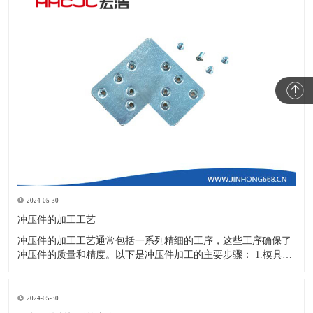
2024-05-30
冲压件的加工工艺
冲压件的加工工艺通常包括一系列精细的工序，这些工序确保了
冲压件的质量和精度。以下是冲压件加工的主要步骤： 1.模具设
计：根据冲压件的具体形状、尺寸和材料特性来设计模具，这是
整个加工过程的关键环节，直接决定了冲压件的质量和精度。 2.
开料与落料：在图纸上标注尺寸后，根据图纸要求选择合适的板
2024-05-30
材。然