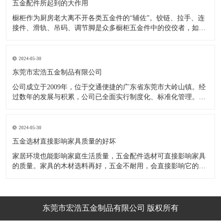
五金配件所起到的大作用
橱柜作为厨房老大离不开各类五金件的“辅佐”。铰链、拉手、连
接件、滑轨、吊码、调节脚是众多橱柜五金件中的佼佼者，如果
没有铰链，橱柜和门板就不能亲密接触；如果没有拉手，橱柜就
像丑陋的“缺牙齿”；如果没有连接件，橱柜就会散架；如果没有
调节脚，橱柜就像得了“软骨症”，站都站不直……五花八门的橱
2024-05-30
柜五金件好
东莞市宏浩五金制品有限公司
公司成立于2009年，位于交通便捷的广东省东莞市大岭山镇。经
过数年的发展与积累，公司已全面实行制度化、标准化管理。从
设计开发、引进创新、生产制造到包装运输等环节全过程实施标
准化作业，并引进国内外先进的生产设备和技术，在实践中不断
的改造创新，设计制造了一系列更加新颖、美观、更具时代潮流
2024-05-30
的新
五金选材直接影响家具质量的好坏
家居环境也能影响家庭生活质量，五金配件选材可直接影响家具
的质量。家具的木材选料再好，五金不耐用，会直接影响它的使
用效果和寿命。 常见的家具五金有：滑轨、连接件、吊码、拉
手、铰链、合页等。用到的原材料有铁料、不锈钢、ABS、锌合
金、铝合金等。不同五金的加工工艺不同：钳工、表面涂覆处
理、焊接、机械加
东莞市宏浩五金制品有限公司 版权所有