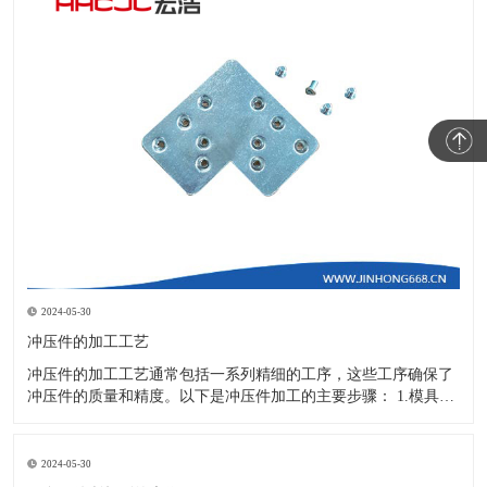
2024-05-30
冲压件的加工工艺
冲压件的加工工艺通常包括一系列精细的工序，这些工序确保了
冲压件的质量和精度。以下是冲压件加工的主要步骤： 1.模具设
计：根据冲压件的具体形状、尺寸和材料特性来设计模具，这是
整个加工过程的关键环节，直接决定了冲压件的质量和精度。 2.
开料与落料：在图纸上标注尺寸后，根据图纸要求选择合适的板
2024-05-30
材。然