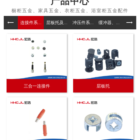
产品中心
连接件系...
层板托及...
冲压件系...
缓冲器、...
拉手系
三合一连接件
层板托