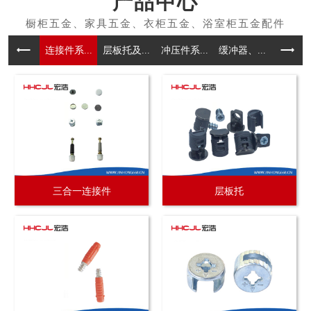
产品中心
连接件系...
层板托及...
冲压件系...
缓冲器、...
拉手系
三合一连接件
层板托