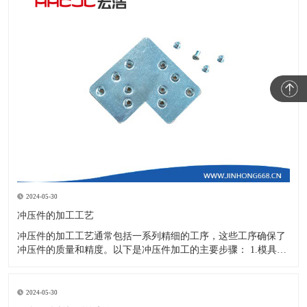
2024-05-30
冲压件的加工工艺
冲压件的加工工艺通常包括一系列精细的工序，这些工序确保了
冲压件的质量和精度。以下是冲压件加工的主要步骤： 1.模具设
计：根据冲压件的具体形状、尺寸和材料特性来设计模具，这是
整个加工过程的关键环节，直接决定了冲压件的质量和精度。 2.
开料与落料：在图纸上标注尺寸后，根据图纸要求选择合适的板
2024-05-30
材。然