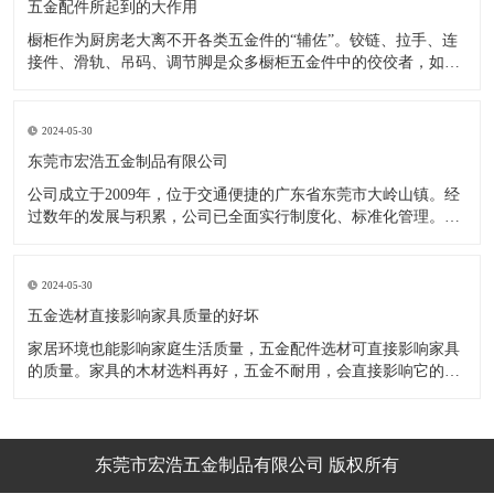
五金配件所起到的大作用
橱柜作为厨房老大离不开各类五金件的“辅佐”。铰链、拉手、连
接件、滑轨、吊码、调节脚是众多橱柜五金件中的佼佼者，如果
没有铰链，橱柜和门板就不能亲密接触；如果没有拉手，橱柜就
像丑陋的“缺牙齿”；如果没有连接件，橱柜就会散架；如果没有
调节脚，橱柜就像得了“软骨症”，站都站不直……五花八门的橱
2024-05-30
柜五金件好
东莞市宏浩五金制品有限公司
公司成立于2009年，位于交通便捷的广东省东莞市大岭山镇。经
过数年的发展与积累，公司已全面实行制度化、标准化管理。从
设计开发、引进创新、生产制造到包装运输等环节全过程实施标
准化作业，并引进国内外先进的生产设备和技术，在实践中不断
的改造创新，设计制造了一系列更加新颖、美观、更具时代潮流
2024-05-30
的新
五金选材直接影响家具质量的好坏
家居环境也能影响家庭生活质量，五金配件选材可直接影响家具
的质量。家具的木材选料再好，五金不耐用，会直接影响它的使
用效果和寿命。 常见的家具五金有：滑轨、连接件、吊码、拉
手、铰链、合页等。用到的原材料有铁料、不锈钢、ABS、锌合
金、铝合金等。不同五金的加工工艺不同：钳工、表面涂覆处
理、焊接、机械加
东莞市宏浩五金制品有限公司 版权所有