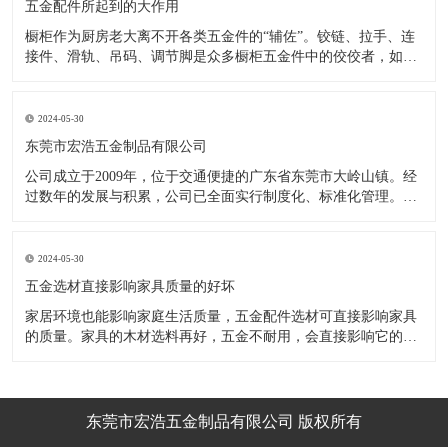
五金配件所起到的大作用
橱柜作为厨房老大离不开各类五金件的“辅佐”。铰链、拉手、连
接件、滑轨、吊码、调节脚是众多橱柜五金件中的佼佼者，如果
没有铰链，橱柜和门板就不能亲密接触；如果没有拉手，橱柜就
像丑陋的“缺牙齿”；如果没有连接件，橱柜就会散架；如果没有
调节脚，橱柜就像得了“软骨症”，站都站不直……五花八门的橱
2024-05-30
柜五金件好
东莞市宏浩五金制品有限公司
公司成立于2009年，位于交通便捷的广东省东莞市大岭山镇。经
过数年的发展与积累，公司已全面实行制度化、标准化管理。从
设计开发、引进创新、生产制造到包装运输等环节全过程实施标
准化作业，并引进国内外先进的生产设备和技术，在实践中不断
的改造创新，设计制造了一系列更加新颖、美观、更具时代潮流
2024-05-30
的新
五金选材直接影响家具质量的好坏
家居环境也能影响家庭生活质量，五金配件选材可直接影响家具
的质量。家具的木材选料再好，五金不耐用，会直接影响它的使
用效果和寿命。 常见的家具五金有：滑轨、连接件、吊码、拉
手、铰链、合页等。用到的原材料有铁料、不锈钢、ABS、锌合
金、铝合金等。不同五金的加工工艺不同：钳工、表面涂覆处
理、焊接、机械加
东莞市宏浩五金制品有限公司 版权所有