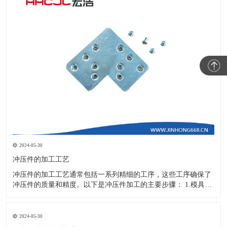
2024-05-30
冲压件的加工工艺
冲压件的加工工艺通常包括一系列精细的工序，这些工序确保了
冲压件的质量和精度。以下是冲压件加工的主要步骤： 1.模具设
计：根据冲压件的具体形状、尺寸和材料特性来设计模具，这是
整个加工过程的关键环节，直接决定了冲压件的质量和精度。 2.
开料与落料：在图纸上标注尺寸后，根据图纸要求选择合适的板
2024-05-30
材。然