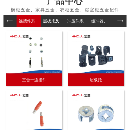
产品中心
连接件系...
层板托及...
冲压件系...
缓冲器、...
拉手系
三合一连接件
层板托