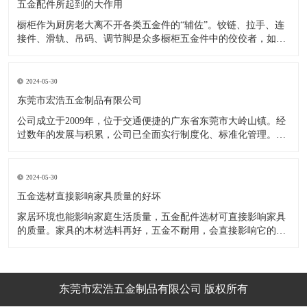
五金配件所起到的大作用
橱柜作为厨房老大离不开各类五金件的“辅佐”。铰链、拉手、连
接件、滑轨、吊码、调节脚是众多橱柜五金件中的佼佼者，如果
没有铰链，橱柜和门板就不能亲密接触；如果没有拉手，橱柜就
像丑陋的“缺牙齿”；如果没有连接件，橱柜就会散架；如果没有
调节脚，橱柜就像得了“软骨症”，站都站不直……五花八门的橱
2024-05-30
柜五金件好
东莞市宏浩五金制品有限公司
公司成立于2009年，位于交通便捷的广东省东莞市大岭山镇。经
过数年的发展与积累，公司已全面实行制度化、标准化管理。从
设计开发、引进创新、生产制造到包装运输等环节全过程实施标
准化作业，并引进国内外先进的生产设备和技术，在实践中不断
的改造创新，设计制造了一系列更加新颖、美观、更具时代潮流
2024-05-30
的新
五金选材直接影响家具质量的好坏
家居环境也能影响家庭生活质量，五金配件选材可直接影响家具
的质量。家具的木材选料再好，五金不耐用，会直接影响它的使
用效果和寿命。 常见的家具五金有：滑轨、连接件、吊码、拉
手、铰链、合页等。用到的原材料有铁料、不锈钢、ABS、锌合
金、铝合金等。不同五金的加工工艺不同：钳工、表面涂覆处
理、焊接、机械加
东莞市宏浩五金制品有限公司 版权所有