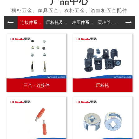
产品中心
连接件系...
层板托及...
冲压件系...
缓冲器、...
拉手系
三合一连接件
层板托