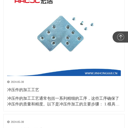
2024-05-30
冲压件的加工工艺
冲压件的加工工艺通常包括一系列精细的工序，这些工序确保了
冲压件的质量和精度。以下是冲压件加工的主要步骤： 1.模具设
计：根据冲压件的具体形状、尺寸和材料特性来设计模具，这是
整个加工过程的关键环节，直接决定了冲压件的质量和精度。 2.
开料与落料：在图纸上标注尺寸后，根据图纸要求选择合适的板
2024-05-30
材。然