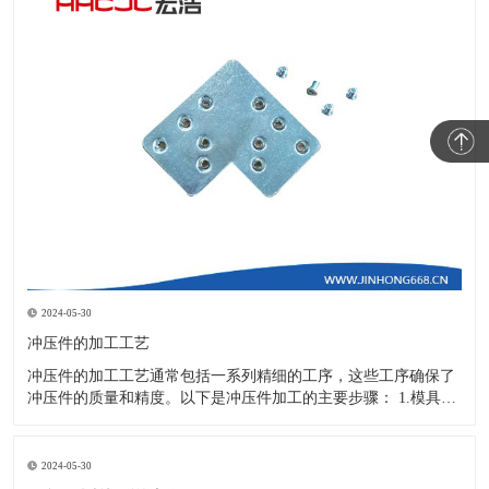
2024-05-30
冲压件的加工工艺
冲压件的加工工艺通常包括一系列精细的工序，这些工序确保了
冲压件的质量和精度。以下是冲压件加工的主要步骤： 1.模具设
计：根据冲压件的具体形状、尺寸和材料特性来设计模具，这是
整个加工过程的关键环节，直接决定了冲压件的质量和精度。 2.
开料与落料：在图纸上标注尺寸后，根据图纸要求选择合适的板
2024-05-30
材。然