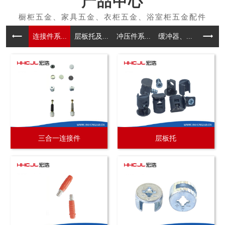
产品中心
连接件系...
层板托及...
冲压件系...
缓冲器、...
拉手系
三合一连接件
层板托