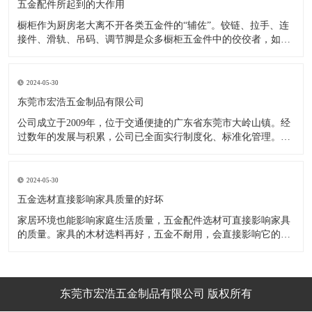
五金配件所起到的大作用
橱柜作为厨房老大离不开各类五金件的“辅佐”。铰链、拉手、连
接件、滑轨、吊码、调节脚是众多橱柜五金件中的佼佼者，如果
没有铰链，橱柜和门板就不能亲密接触；如果没有拉手，橱柜就
像丑陋的“缺牙齿”；如果没有连接件，橱柜就会散架；如果没有
调节脚，橱柜就像得了“软骨症”，站都站不直……五花八门的橱
2024-05-30
柜五金件好
东莞市宏浩五金制品有限公司
公司成立于2009年，位于交通便捷的广东省东莞市大岭山镇。经
过数年的发展与积累，公司已全面实行制度化、标准化管理。从
设计开发、引进创新、生产制造到包装运输等环节全过程实施标
准化作业，并引进国内外先进的生产设备和技术，在实践中不断
的改造创新，设计制造了一系列更加新颖、美观、更具时代潮流
2024-05-30
的新
五金选材直接影响家具质量的好坏
家居环境也能影响家庭生活质量，五金配件选材可直接影响家具
的质量。家具的木材选料再好，五金不耐用，会直接影响它的使
用效果和寿命。 常见的家具五金有：滑轨、连接件、吊码、拉
手、铰链、合页等。用到的原材料有铁料、不锈钢、ABS、锌合
金、铝合金等。不同五金的加工工艺不同：钳工、表面涂覆处
理、焊接、机械加
东莞市宏浩五金制品有限公司 版权所有