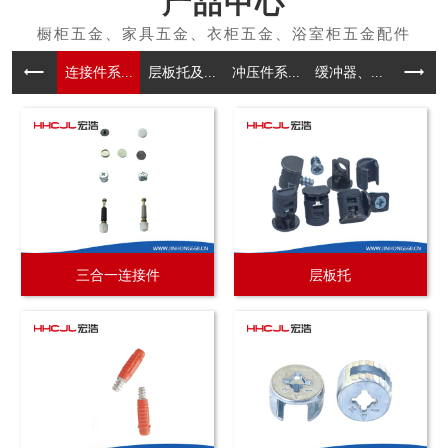
产品中心
连接件系...
层板托及...
冲压件系...
缓冲器、...
拉手系
三合一连接件
层板托