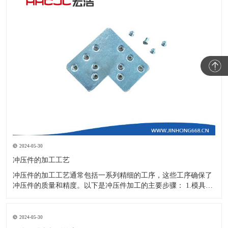
2024-05-30
冲压件的加工工艺
冲压件的加工工艺通常包括一系列精细的工序，这些工序确保了
冲压件的质量和精度。以下是冲压件加工的主要步骤： 1.模具设
计：根据冲压件的具体形状、尺寸和材料特性来设计模具，这是
整个加工过程的关键环节，直接决定了冲压件的质量和精度。 2.
开料与落料：在图纸上标注尺寸后，根据图纸要求选择合适的板
2024-05-30
材。然