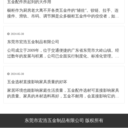
五金配件所起到的大作用
橱柜作为厨房老大离不开各类五金件的“辅佐”。铰链、拉手、连
接件、滑轨、吊码、调节脚是众多橱柜五金件中的佼佼者，如果
没有铰链，橱柜和门板就不能亲密接触；如果没有拉手，橱柜就
像丑陋的“缺牙齿”；如果没有连接件，橱柜就会散架；如果没有
调节脚，橱柜就像得了“软骨症”，站都站不直……五花八门的橱
2024-05-30
柜五金件好
东莞市宏浩五金制品有限公司
公司成立于2009年，位于交通便捷的广东省东莞市大岭山镇。经
过数年的发展与积累，公司已全面实行制度化、标准化管理。从
设计开发、引进创新、生产制造到包装运输等环节全过程实施标
准化作业，并引进国内外先进的生产设备和技术，在实践中不断
的改造创新，设计制造了一系列更加新颖、美观、更具时代潮流
2024-05-30
的新
五金选材直接影响家具质量的好坏
家居环境也能影响家庭生活质量，五金配件选材可直接影响家具
的质量。家具的木材选料再好，五金不耐用，会直接影响它的使
用效果和寿命。 常见的家具五金有：滑轨、连接件、吊码、拉
手、铰链、合页等。用到的原材料有铁料、不锈钢、ABS、锌合
金、铝合金等。不同五金的加工工艺不同：钳工、表面涂覆处
理、焊接、机械加
东莞市宏浩五金制品有限公司 版权所有