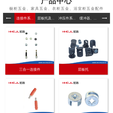
产品中心
连接件系...
层板托及...
冲压件系...
缓冲器、...
拉手系
三合一连接件
层板托