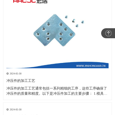
2024-05-30
冲压件的加工工艺
冲压件的加工工艺通常包括一系列精细的工序，这些工序确保了
冲压件的质量和精度。以下是冲压件加工的主要步骤： 1.模具设
计：根据冲压件的具体形状、尺寸和材料特性来设计模具，这是
整个加工过程的关键环节，直接决定了冲压件的质量和精度。 2.
开料与落料：在图纸上标注尺寸后，根据图纸要求选择合适的板
2024-05-30
材。然