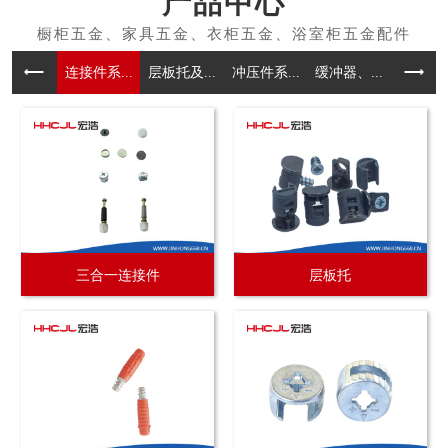
产品中心
连接件系...
层板托及...
冲压件系...
缓冲器、...
拉手系
三合一连接件
层板托