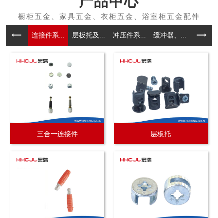
产品中心
连接件系...
层板托及...
冲压件系...
缓冲器、...
拉手系
三合一连接件
层板托