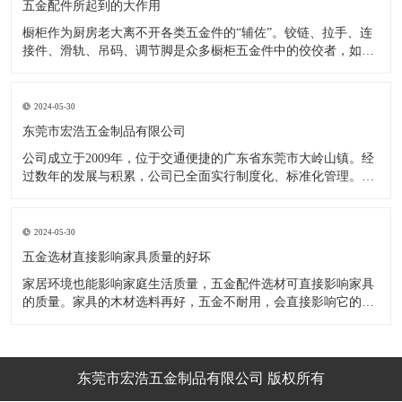
五金配件所起到的大作用
橱柜作为厨房老大离不开各类五金件的“辅佐”。铰链、拉手、连
接件、滑轨、吊码、调节脚是众多橱柜五金件中的佼佼者，如果
没有铰链，橱柜和门板就不能亲密接触；如果没有拉手，橱柜就
像丑陋的“缺牙齿”；如果没有连接件，橱柜就会散架；如果没有
调节脚，橱柜就像得了“软骨症”，站都站不直……五花八门的橱
2024-05-30
柜五金件好
东莞市宏浩五金制品有限公司
公司成立于2009年，位于交通便捷的广东省东莞市大岭山镇。经
过数年的发展与积累，公司已全面实行制度化、标准化管理。从
设计开发、引进创新、生产制造到包装运输等环节全过程实施标
准化作业，并引进国内外先进的生产设备和技术，在实践中不断
的改造创新，设计制造了一系列更加新颖、美观、更具时代潮流
2024-05-30
的新
五金选材直接影响家具质量的好坏
家居环境也能影响家庭生活质量，五金配件选材可直接影响家具
的质量。家具的木材选料再好，五金不耐用，会直接影响它的使
用效果和寿命。 常见的家具五金有：滑轨、连接件、吊码、拉
手、铰链、合页等。用到的原材料有铁料、不锈钢、ABS、锌合
金、铝合金等。不同五金的加工工艺不同：钳工、表面涂覆处
理、焊接、机械加
东莞市宏浩五金制品有限公司 版权所有