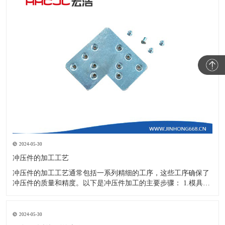
2024-05-30
冲压件的加工工艺
冲压件的加工工艺通常包括一系列精细的工序，这些工序确保了
冲压件的质量和精度。以下是冲压件加工的主要步骤： 1.模具设
计：根据冲压件的具体形状、尺寸和材料特性来设计模具，这是
整个加工过程的关键环节，直接决定了冲压件的质量和精度。 2.
开料与落料：在图纸上标注尺寸后，根据图纸要求选择合适的板
2024-05-30
材。然