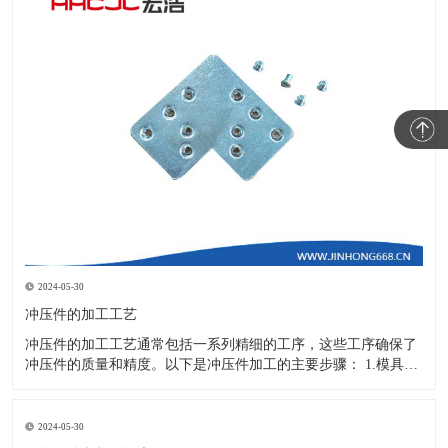
2024-05-30
冲压件的加工工艺
冲压件的加工工艺通常包括一系列精细的工序，这些工序确保了
冲压件的质量和精度。以下是冲压件加工的主要步骤： 1.模具设
计：根据冲压件的具体形状、尺寸和材料特性来设计模具，这是
整个加工过程的关键环节，直接决定了冲压件的质量和精度。 2.
开料与落料：在图纸上标注尺寸后，根据图纸要求选择合适的板
2024-05-30
材。然