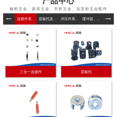
产品中心
连接件系...
层板托及...
冲压件系...
缓冲器、...
拉手系
三合一连接件
层板托