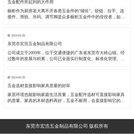
五金配件所起到的大作用
橱柜作为厨房老大离不开各类五金件的“辅佐”。铰链、拉手、连
接件、滑轨、吊码、调节脚是众多橱柜五金件中的佼佼者，如果
没有铰链，橱柜和门板就不能亲密接触；如果没有拉手，橱柜就
像丑陋的“缺牙齿”；如果没有连接件，橱柜就会散架；如果没有
调节脚，橱柜就像得了“软骨症”，站都站不直……五花八门的橱
2024-05-30
柜五金件好
东莞市宏浩五金制品有限公司
公司成立于2009年，位于交通便捷的广东省东莞市大岭山镇。经
过数年的发展与积累，公司已全面实行制度化、标准化管理。从
设计开发、引进创新、生产制造到包装运输等环节全过程实施标
准化作业，并引进国内外先进的生产设备和技术，在实践中不断
的改造创新，设计制造了一系列更加新颖、美观、更具时代潮流
2024-05-30
的新
五金选材直接影响家具质量的好坏
家居环境也能影响家庭生活质量，五金配件选材可直接影响家具
的质量。家具的木材选料再好，五金不耐用，会直接影响它的使
用效果和寿命。 常见的家具五金有：滑轨、连接件、吊码、拉
手、铰链、合页等。用到的原材料有铁料、不锈钢、ABS、锌合
金、铝合金等。不同五金的加工工艺不同：钳工、表面涂覆处
理、焊接、机械加
东莞市宏浩五金制品有限公司 版权所有