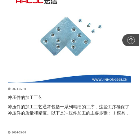
2024-05-30
冲压件的加工工艺
冲压件的加工工艺通常包括一系列精细的工序，这些工序确保了
冲压件的质量和精度。以下是冲压件加工的主要步骤： 1.模具设
计：根据冲压件的具体形状、尺寸和材料特性来设计模具，这是
整个加工过程的关键环节，直接决定了冲压件的质量和精度。 2.
开料与落料：在图纸上标注尺寸后，根据图纸要求选择合适的板
2024-05-30
材。然