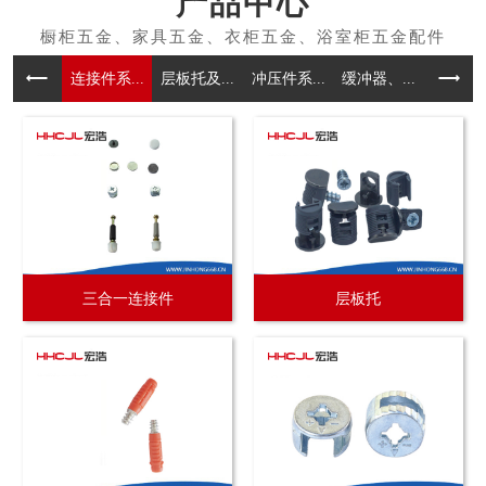
产品中心
连接件系...
层板托及...
冲压件系...
缓冲器、...
拉手系
三合一连接件
层板托