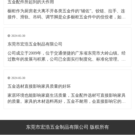
五金配件所起到的大作用
橱柜作为厨房老大离不开各类五金件的“辅佐”。铰链、拉手、连
接件、滑轨、吊码、调节脚是众多橱柜五金件中的佼佼者，如果
没有铰链，橱柜和门板就不能亲密接触；如果没有拉手，橱柜就
像丑陋的“缺牙齿”；如果没有连接件，橱柜就会散架；如果没有
调节脚，橱柜就像得了“软骨症”，站都站不直……五花八门的橱
2024-05-30
柜五金件好
东莞市宏浩五金制品有限公司
公司成立于2009年，位于交通便捷的广东省东莞市大岭山镇。经
过数年的发展与积累，公司已全面实行制度化、标准化管理。从
设计开发、引进创新、生产制造到包装运输等环节全过程实施标
准化作业，并引进国内外先进的生产设备和技术，在实践中不断
的改造创新，设计制造了一系列更加新颖、美观、更具时代潮流
2024-05-30
的新
五金选材直接影响家具质量的好坏
家居环境也能影响家庭生活质量，五金配件选材可直接影响家具
的质量。家具的木材选料再好，五金不耐用，会直接影响它的使
用效果和寿命。 常见的家具五金有：滑轨、连接件、吊码、拉
手、铰链、合页等。用到的原材料有铁料、不锈钢、ABS、锌合
金、铝合金等。不同五金的加工工艺不同：钳工、表面涂覆处
理、焊接、机械加
东莞市宏浩五金制品有限公司 版权所有