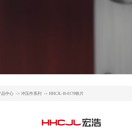
产品中心
->
冲压件系列
->
HHCJL-B-0178铁片