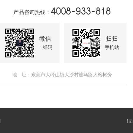
4008-933-818
产品咨询热线：
微信
扫扫
二维码
手机站
地 址：东莞市大岭山镇大沙村连马路大榕树旁
】
【
后